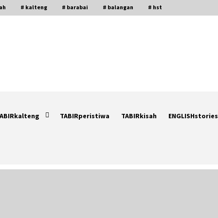
gah
# kalteng
# barabai
# balangan
# hst
ABIRkalteng
TABIRperistiwa
TABIRkisah
ENGLISHstories
Hari Kedua Kaji Tiru di DIY, Bupati
Barito Utara Pimpin Kunker ke