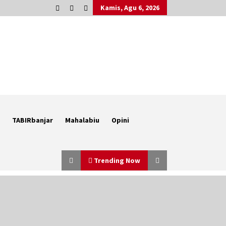
Kamis, Agu 6, 2026
TABIRbanjar
Mahalabiu
Opini
Trending Now
Eksekusi Putusan PN, Kejari
Kotabaru Setor PNBP 400 Juta dari