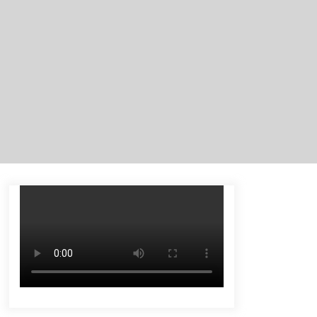
Kasus Tambang Ilegal
Agustus 5, 2026
Pelajar di HST Musnahkan Barang
Bukti Kejaksaan, Ada Apa?
Agustus 4, 2026
Antisipasi Karhutla, PT Pada Idi
Gelar Penyuluhan dan Pasang
Imbauan di Enam Desa Binaan
Agustus 4, 2026
Sambut HUT ke-81 RI, Bupati Barito
Utara Terbitkan Edaran
Pemasangan Atribut Merah Putih
Agustus 3, 2026