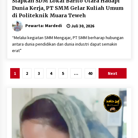
Siapkan SDM Lokal Barito Utara Hadapi
Dunia Kerja, PT SMM Gelar Kuliah Umum
di Politeknik Muara Teweh
Pewarta: Mardedi
Juli 30, 2026
“Melalui kegiatan SMM Mengajar, PT SMM berharap hubungan
antara dunia pendidikan dan dunia industri dapat semakin
erat”
Paginasi
1
2
3
4
5
…
40
Next
pos