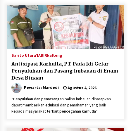
Balangan Pastikan Enam Prioritas
Pembangunan Tetap Berjalan
Agustus 4, 2026
Perkuat Tata Kelola Pemerintahan dan
Pelayanan Publik, Bupati Barito Utara Pimpin
Kaji Tiru ke DIY
Agustus 4, 2026
Barito Utara
TABIRkalteng
Antisipasi Karhutla, PT Pada Idi Gelar
Penyuluhan dan Pasang Imbauan di Enam
Desa Binaan
Pewarta: Mardedi
Agustus 4, 2026
“Penyuluhan dan pemasangan baliho imbauan diharapkan
dapat memberikan edukasi dan pemahaman yang baik
kepada masyarakat terkait pencegahan karhutla”