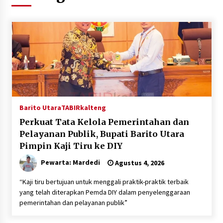
Agustus 5, 2026
Eksekusi Putusan PN, Kejari Kotabaru Setor
PNBP 400 Juta dari Kasus Tambang Ilegal
Agustus 5, 2026
Hadiri Forum Komunikasi dan Kemitraan BPJS,
Sekda Tapin Komitmen Tingkatkan Layanan
Kesehatan
Agustus 4, 2026
Barito Utara
TABIRkalteng
Perkuat Tata Kelola Pemerintahan dan
Kejari HST Musnahkan Barang Bukti 27 Perkara
Pelayanan Publik, Bupati Barito Utara
Inkracht van Gewisjde
Pimpin Kaji Tiru ke DIY
Agustus 4, 2026
Pewarta: Mardedi
Agustus 4, 2026
Pelajar di HST Musnahkan Barang Bukti
Kejaksaan, Ada Apa?
“Kaji tiru bertujuan untuk menggali praktik-praktik terbaik
Agustus 4, 2026
yang telah diterapkan Pemda DIY dalam penyelenggaraan
pemerintahan dan pelayanan publik”
Dana Transfer Pusat Berkurang, Pemkab