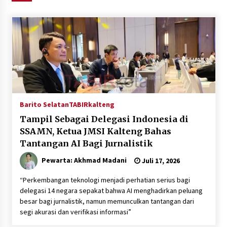
Agustus 6, 2026
HUT ke-51, Indocement Perkuat Inovasi dan
Keberlanjutan Masa Depan Lebih Hijau
Agustus 6, 2026
Hari Kedua Kaji Tiru di DIY, Bupati Barito Utara
Pimpin Kunker ke Pemkab Gunung Kidul
Agustus 5, 2026
Barito Selatan
TABIRkalteng
Tampil Sebagai Delegasi Indonesia di
Eksekusi Putusan PN, Kejari Kotabaru Setor
SSAMN, Ketua JMSI Kalteng Bahas
PNBP 400 Juta dari Kasus Tambang Ilegal
Tantangan AI Bagi Jurnalistik
Agustus 5, 2026
Pewarta: Akhmad Madani
Juli 17, 2026
Hadiri Forum Komunikasi dan Kemitraan BPJS,
“Perkembangan teknologi menjadi perhatian serius bagi
Sekda Tapin Komitmen Tingkatkan Layanan
delegasi 14 negara sepakat bahwa AI menghadirkan peluang
Kesehatan
besar bagi jurnalistik, namun memunculkan tantangan dari
Agustus 4, 2026
segi akurasi dan verifikasi informasi”
Kejari HST Musnahkan Barang Bukti 27 Perkara