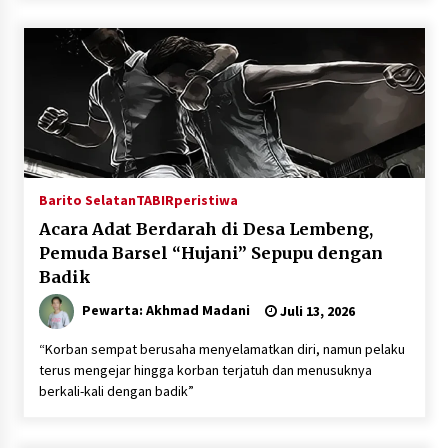
Inkracht van Gewisjde
Agustus 4, 2026
Pelajar di HST Musnahkan Barang Bukti
Kejaksaan, Ada Apa?
Agustus 4, 2026
Barito Selatan
TABIRperistiwa
Acara Adat Berdarah di Desa Lembeng,
Pemuda Barsel “Hujani” Sepupu dengan
Badik
Pewarta: Akhmad Madani
Juli 13, 2026
“Korban sempat berusaha menyelamatkan diri, namun pelaku
terus mengejar hingga korban terjatuh dan menusuknya
berkali-kali dengan badik”