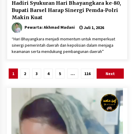
Hadiri Syukuran Hari Bhayangkara ke-80,
Bupati Barsel Harap Sinergi Pemda-Polri
Makin Kuat
Pewarta: Akhmad Madani
Juli 1, 2026
“Hari Bhayangkara menjadi momentum untuk memperkuat
sinergi pemerintah daerah dan kepolisian dalam menjaga
keamanan serta mendukung pembangunan daerah”
Paginasi
1
2
3
4
5
…
116
Next
pos