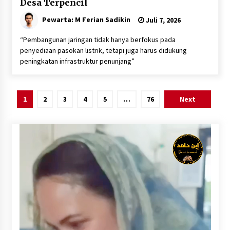
Desa Terpencil
Pewarta: M Ferian Sadikin
Juli 7, 2026
“Pembangunan jaringan tidak hanya berfokus pada
penyediaan pasokan listrik, tetapi juga harus didukung
peningkatan infrastruktur penunjang”
Paginasi
1
2
3
4
5
…
76
Next
pos