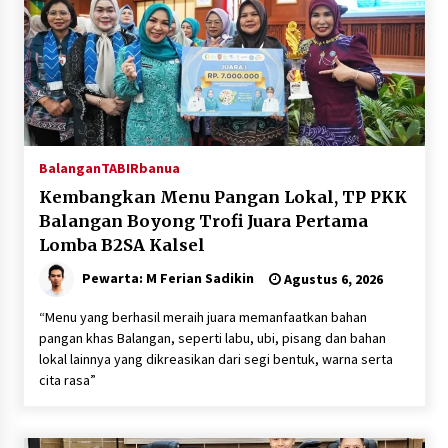
Kejaksaan, Ada Apa?
Agustus 4, 2026
Dana Transfer Pusat Berkurang, Pemkab
Balangan Pastikan Enam Prioritas
Pembangunan Tetap Berjalan
Agustus 4, 2026
Balangan
TABIRbanua
Kembangkan Menu Pangan Lokal, TP PKK
Balangan Boyong Trofi Juara Pertama
Lomba B2SA Kalsel
Pewarta: M Ferian Sadikin
Agustus 6, 2026
“Menu yang berhasil meraih juara memanfaatkan bahan
pangan khas Balangan, seperti labu, ubi, pisang dan bahan
lokal lainnya yang dikreasikan dari segi bentuk, warna serta
cita rasa”