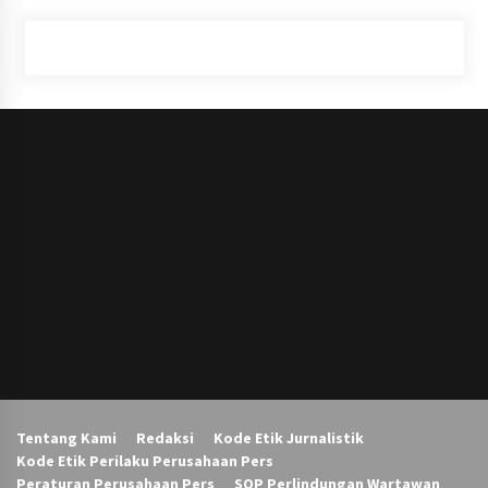
Tentang Kami
Redaksi
Kode Etik Jurnalistik
Kode Etik Perilaku Perusahaan Pers
Peraturan Perusahaan Pers
SOP Perlindungan Wartawan