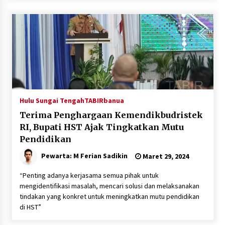
Inkracht van Gewisjde
Agustus 4, 2026
Pelajar di HST Musnahkan Barang Bukti
Kejaksaan, Ada Apa?
Agustus 4, 2026
Hulu Sungai Tengah
TABIRbanua
Terima Penghargaan Kemendikbudristek
RI, Bupati HST Ajak Tingkatkan Mutu
Pendidikan
Pewarta: M Ferian Sadikin
Maret 29, 2024
“Penting adanya kerjasama semua pihak untuk
mengidentifikasi masalah, mencari solusi dan melaksanakan
tindakan yang konkret untuk meningkatkan mutu pendidikan
di HST”