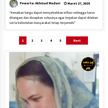
Pewarta: Akhmad Madani
Maret 27, 2024
“Kenaikan harga dapat menyebabkan inflasi sehingga harus
ditangani dan disiapkan solusinya agar lonjakan dapat ditekan
serta kebutuhan masyarakat tetap terpenuhi”
Paginasi
1
2
3
4
5
Next
pos