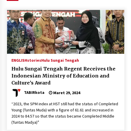
Agustus 6, 2026
HUT ke-51, Indocement Perkuat Inovasi dan
Keberlanjutan Masa Depan Lebih Hijau
Agustus 6, 2026
Hari Kedua Kaji Tiru di DIY, Bupati Barito Utara
Pimpin Kunker ke Pemkab Gunung Kidul
Agustus 5, 2026
ENGLISHstories
Hulu Sungai Tengah
Hulu Sungai Tengah Regent Receives the
Eksekusi Putusan PN, Kejari Kotabaru Setor
Indonesian Ministry of Education and
PNBP 400 Juta dari Kasus Tambang Ilegal
Culture’s Award
Agustus 5, 2026
TABIRkota
Maret 29, 2024
Hadiri Forum Komunikasi dan Kemitraan BPJS,
“2023, the SPM index at HST still had the status of Completed
Sekda Tapin Komitmen Tingkatkan Layanan
Young (Tuntas Muda) with a figure of 61.61 and increased in
Kesehatan
2024 to 84.57 so that the status became Completed Middle
Agustus 4, 2026
(Tuntas Madya)”
Kejari HST Musnahkan Barang Bukti 27 Perkara