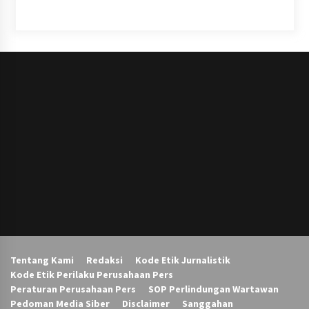
Tentang Kami
Redaksi
Kode Etik Jurnalistik
Kode Etik Perilaku Perusahaan Pers
Peraturan Perusahaan Pers
SOP Perlindungan Wartawan
Pedoman Media Siber
Disclaimer
Sanggahan