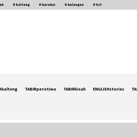
gah
# kalteng
# barabai
# balangan
# hst
Rkalteng
TABIRperistiwa
TABIRkisah
ENGLISHstories
TA