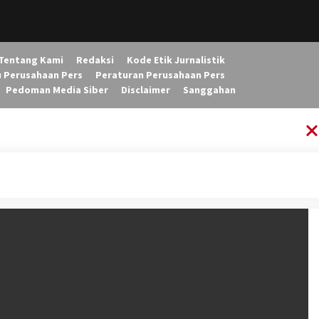
Tentang Kami
Redaksi
Kode Etik Jurnalistik
u Perusahaan Pers
Peraturan Perusahaan Pers
Pedoman Media Siber
Disclaimer
Sanggahan