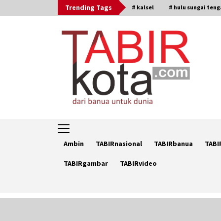
Skip
Trending Tags
# kalsel
# hulu sungai ten
to
content
Ambin
TABIRnasional
TABIRbanua
TABI
TABIRgambar
TABIRvideo
Trending Now