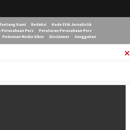
Tentang Kami
Redaksi
Kode Etik Jurnalistik
u Perusahaan Pers
Peraturan Perusahaan Pers
Pedoman Media Siber
Disclaimer
Sanggahan