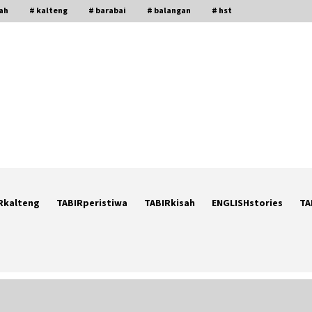
gah
# kalteng
# barabai
# balangan
# hst
Rkalteng
TABIRperistiwa
TABIRkisah
ENGLISHstories
TA