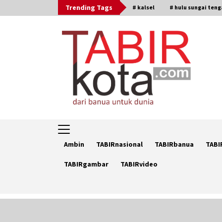
Skip
Trending Tags
# kalsel
# hulu sungai ten
to
content
Ambin
TABIRnasional
TABIRbanua
TABI
TABIRgambar
TABIRvideo
Trending Now