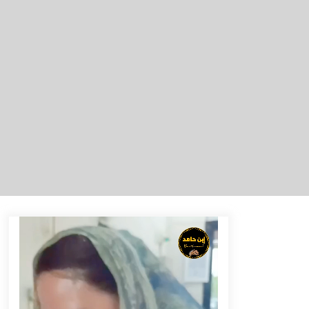
Cetak SDM Berkualitas, Bupati
Balangan Salurkan Bantuan
Pendidikan kepada 2.751 Santri
Agustus 6, 2026
HUT ke-51, Indocement Perkuat
Inovasi dan Keberlanjutan Masa
Depan Lebih Hijau
Agustus 6, 2026
Hadiri Forum Komunikasi dan
Kemitraan BPJS, Sekda Tapin
Komitmen Tingkatkan Layanan
Kesehatan
Agustus 4, 2026
Dana Transfer Pusat Berkurang,
Pemkab Balangan Pastikan Enam
Prioritas Pembangunan Tetap
Berjalan
Agustus 4, 2026