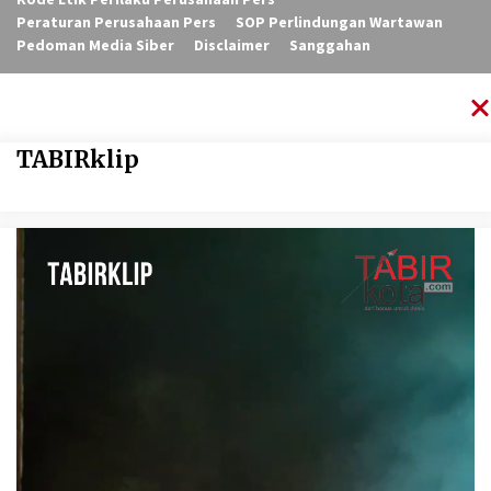
Peraturan Perusahaan Pers
SOP Perlindungan Wartawan
Pedoman Media Siber
Disclaimer
Sanggahan
TABIRklip