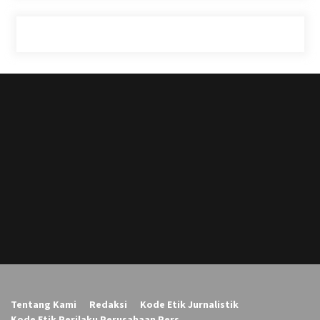
Tentang Kami
Redaksi
Kode Etik Jurnalistik
Kode Etik Perilaku Perusahaan Pers