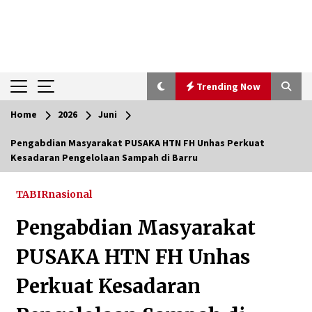
Trending Now
Home
2026
Juni
Trending Now
Pengabdian Masyarakat PUSAKA HTN FH Unhas Perkuat
Kesadaran Pengelolaan Sampah di Barru
Pimpin Kaji Tiru ke Bantul DIY, Wabup Barito
Utara Pelajari Inovasi Sampah dan Edukasi
Pranikah
TABIRnasional
Agustus 7, 2026
Pengabdian Masyarakat
Ketika Pasien Dianggap Beban: Runtuhnya
Empati dan Etika Dokter di Ruang Digital
PUSAKA HTN FH Unhas
Agustus 7, 2026
Perkuat Kesadaran
Berenang bersama Empat Temannya, Gadis di
HST Tewas Tenggelam di Sungai Kajung