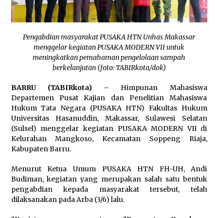
Pimpin Kunker ke Pemkab Gunung Kidul
Agustus 5, 2026
Pengabdian masyarakat PUSAKA HTN Unhas Makassar
Eksekusi Putusan PN, Kejari Kotabaru Setor
menggelar kegiatan PUSAKA MODERN VII untuk
PNBP 400 Juta dari Kasus Tambang Ilegal
meningkatkan pemahaman pengelolaan sampah
Agustus 5, 2026
berkelanjutan (foto: TABIRkota/dok)
Hadiri Forum Komunikasi dan Kemitraan BPJS,
BARRU (TABIRkota)
– Himpunan Mahasiswa
Sekda Tapin Komitmen Tingkatkan Layanan
Departemen Pusat Kajian dan Penelitian Mahasiswa
Kesehatan
Hukum Tata Negara (PUSAKA HTN) Fakultas Hukum
Agustus 4, 2026
Universitas Hasanuddin, Makassar, Sulawesi Selatan
(Sulsel) menggelar kegiatan PUSAKA MODERN VII di
Kejari HST Musnahkan Barang Bukti 27 Perkara
Inkracht van Gewisjde
Kelurahan Mangkoso, Kecamatan Soppeng Riaja,
Agustus 4, 2026
Kabupaten Barru.
Menurut Ketua Umum PUSAKA HTN FH-UH, Andi
Pelajar di HST Musnahkan Barang Bukti
Budiman, kegiatan yang merupakan salah satu bentuk
Kejaksaan, Ada Apa?
pengabdian kepada masyarakat tersebut, telah
Agustus 4, 2026
dilaksanakan pada Arba (3/6) lalu.