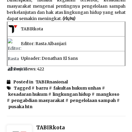
Diharapkan, melalui kegiatan tersebut, kesadaran
masyarakat mengenai pentingnya pengelolaan sampah
berkelanjutan dan hak atas lingkungan hidup yang sehat
dapat semakin meningkat.
(rls/ra)
TABIRkota
Editor: Rasta Albanjari
Uploader: Donathan El Sans
Post Views:
422
Posted in
TABIRnasional
Tagged #
barru
#
fakultas hukum unhas
#
kesadaran hukum
#
lingkungan hidup
#
mangkoso
#
pengabdian masyarakat
#
pengelolaan sampah
#
pusaka htn
TABIRkota