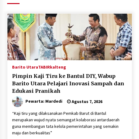
Agustus 6, 2026
HUT ke-51, Indocement Perkuat Inovasi dan
Keberlanjutan Masa Depan Lebih Hijau
Agustus 6, 2026
Hari Kedua Kaji Tiru di DIY, Bupati Barito Utara
Pimpin Kunker ke Pemkab Gunung Kidul
Agustus 5, 2026
Barito Utara
TABIRkalteng
Pimpin Kaji Tiru ke Bantul DIY, Wabup
Eksekusi Putusan PN, Kejari Kotabaru Setor
Barito Utara Pelajari Inovasi Sampah dan
PNBP 400 Juta dari Kasus Tambang Ilegal
Edukasi Pranikah
Agustus 5, 2026
Pewarta: Mardedi
Agustus 7, 2026
Hadiri Forum Komunikasi dan Kemitraan BPJS,
Sekda Tapin Komitmen Tingkatkan Layanan
“Kaji tiru yang dilaksanakan Pemkab Barut di Bantul
Kesehatan
merupakan wujud nyata semangat kolaborasi antardaerah
Agustus 4, 2026
guna membangun tata kelola pemerintahan yang semakin
maju dan berkualitas”
Kejari HST Musnahkan Barang Bukti 27 Perkara