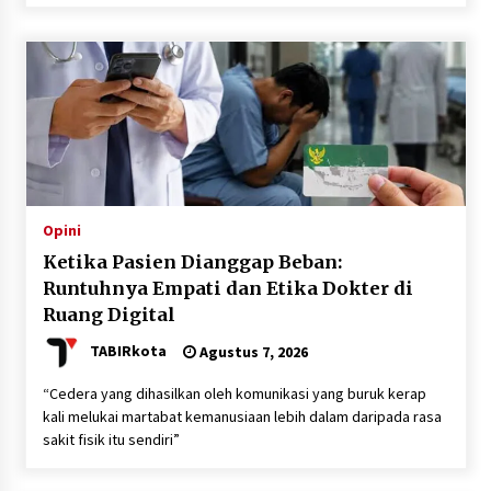
Inkracht van Gewisjde
Agustus 4, 2026
Pelajar di HST Musnahkan Barang Bukti
Kejaksaan, Ada Apa?
Agustus 4, 2026
Opini
Ketika Pasien Dianggap Beban:
Runtuhnya Empati dan Etika Dokter di
Ruang Digital
TABIRkota
Agustus 7, 2026
“Cedera yang dihasilkan oleh komunikasi yang buruk kerap
kali melukai martabat kemanusiaan lebih dalam daripada rasa
sakit fisik itu sendiri”