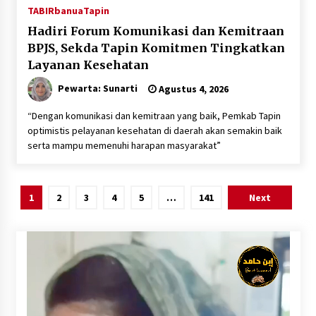
TABIRbanua
Tapin
Hadiri Forum Komunikasi dan Kemitraan
BPJS, Sekda Tapin Komitmen Tingkatkan
Layanan Kesehatan
Pewarta: Sunarti
Agustus 4, 2026
“Dengan komunikasi dan kemitraan yang baik, Pemkab Tapin
optimistis pelayanan kesehatan di daerah akan semakin baik
serta mampu memenuhi harapan masyarakat”
Paginasi
1
2
3
4
5
…
141
Next
pos