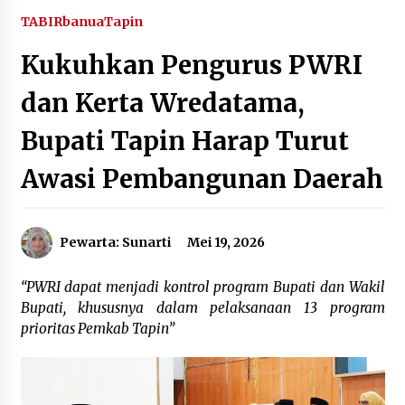
Agustus 6, 2026
TABIRbanua
Tapin
Kukuhkan Pengurus PWRI
HUT ke-51, Indocement Perkuat Inovasi dan
Keberlanjutan Masa Depan Lebih Hijau
dan Kerta Wredatama,
Agustus 6, 2026
Bupati Tapin Harap Turut
Hari Kedua Kaji Tiru di DIY, Bupati Barito Utara
Pimpin Kunker ke Pemkab Gunung Kidul
Awasi Pembangunan Daerah
Agustus 5, 2026
Eksekusi Putusan PN, Kejari Kotabaru Setor
Pewarta: Sunarti
Mei 19, 2026
PNBP 400 Juta dari Kasus Tambang Ilegal
Agustus 5, 2026
“PWRI dapat menjadi kontrol program Bupati dan Wakil
Bupati, khususnya dalam pelaksanaan 13 program
Hadiri Forum Komunikasi dan Kemitraan BPJS,
Sekda Tapin Komitmen Tingkatkan Layanan
prioritas Pemkab Tapin”
Kesehatan
Agustus 4, 2026
Kejari HST Musnahkan Barang Bukti 27 Perkara