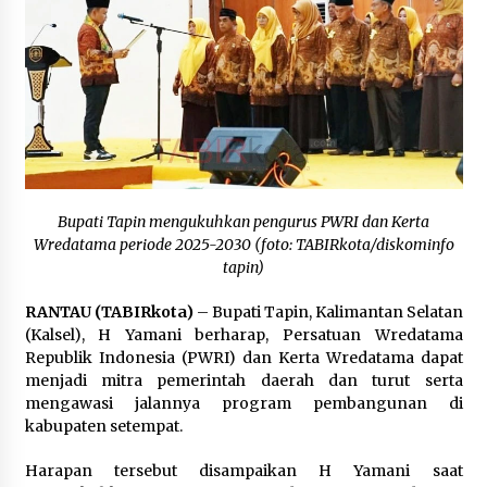
Inkracht van Gewisjde
Agustus 4, 2026
Pelajar di HST Musnahkan Barang Bukti
Kejaksaan, Ada Apa?
Agustus 4, 2026
Bupati Tapin mengukuhkan pengurus PWRI dan Kerta
Wredatama periode 2025-2030 (foto: TABIRkota/diskominfo
tapin)
RANTAU (TABIRkota)
– Bupati Tapin, Kalimantan Selatan
(Kalsel), H Yamani berharap, Persatuan Wredatama
Republik Indonesia (PWRI) dan Kerta Wredatama dapat
menjadi mitra pemerintah daerah dan turut serta
mengawasi jalannya program pembangunan di
kabupaten setempat.
Harapan tersebut disampaikan H Yamani saat