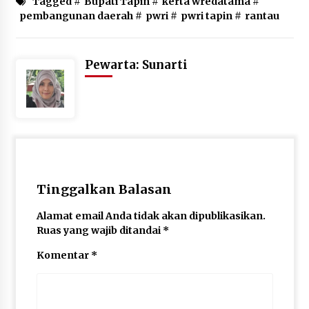
Tagged #
Bupati Tapin
#
kerta wredatama
#
pembangunan daerah
#
pwri
#
pwri tapin
#
rantau
Pewarta: Sunarti
Tinggalkan Balasan
Alamat email Anda tidak akan dipublikasikan.
Ruas yang wajib ditandai
*
Komentar
*