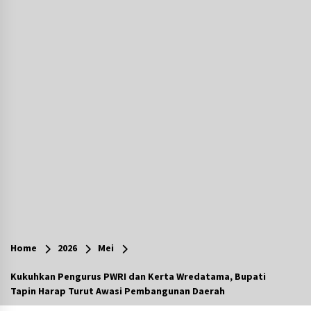
Agustus 7, 2026
Ketika Pasien Dianggap Beban: Runtuhnya
Empati dan Etika Dokter di Ruang Digital
Agustus 7, 2026
Berenang bersama Empat Temannya, Gadis di
HST Tewas Tenggelam di Sungai Kajung
Agustus 6, 2026
Cetak SDM Berkualitas, Bupati Balangan
Salurkan Bantuan Pendidikan kepada 2.751
Santri
Agustus 6, 2026
Kembangkan Menu Pangan Lokal, TP PKK
Balangan Boyong Trofi Juara Pertama Lomba
Home
2026
Mei
B2SA Kalsel
Agustus 6, 2026
Kukuhkan Pengurus PWRI dan Kerta Wredatama, Bupati
Tapin Harap Turut Awasi Pembangunan Daerah
Tingkatkan SDM Lokal, BIS Group Luncurkan
Program Pelatihan Operator Alat Berat GTO