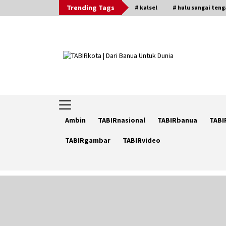
Skip
Trending Tags
# kalsel
# hulu sungai ten
to
content
Ambin
TABIRnasional
TABIRbanua
TABI
TABIRgambar
TABIRvideo
Trending Now
Berenang bersama Empat
Temannya, Gadis di HST Tewas