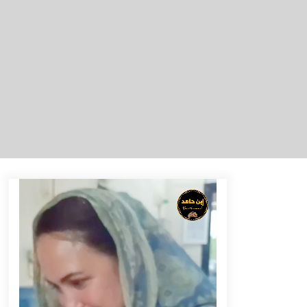
Juara Pertama Lomba B2SA Kalsel
Agustus 6, 2026
Hari Kedua Kaji Tiru di DIY, Bupati
Barito Utara Pimpin Kunker ke
Pemkab Gunung Kidul
Agustus 5, 2026
Kejari HST Musnahkan Barang Bukti
27 Perkara Inkracht van Gewisjde
Agustus 4, 2026
Perkuat Tata Kelola Pemerintahan
dan Pelayanan Publik, Bupati Barito
Utara Pimpin Kaji Tiru ke DIY
Agustus 4, 2026