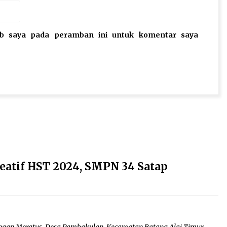
eb saya pada peramban ini untuk komentar saya
atif HST 2024, SMPN 34 Satap
ungan Meratus, Desa Pambakulan, Kecamatan Batang Alai Timur