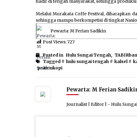
hadir di tengah masyarakat, sehingga produksi
Melalui Murakata Coffe Festival, diharapkan 
sehingga mampu berkompetisi di tingkat Nasio
Pewarta: M Ferian Sadikin
Post Views:
727
Posted in
Hulu Sungai Tengah
,
TABIRba
Tagged #
hulu sungai tengah
#
kalsel
#
k
pramukopi
Pewarta: M Ferian Sadiki
Journalist | Editor | - Hulu Sung