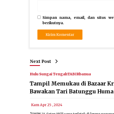
Simpan nama, email, dan situs w
berikutnya.
Next Post
Hulu Sungai Tengah
TABIRbanua
Tampil Memukau di Bazaar Kre
Bawakan Tari Batunggu Huma
Kam Apr 25 , 2024
"SMPN 34 Satap HST yang terletak di lereng pegun