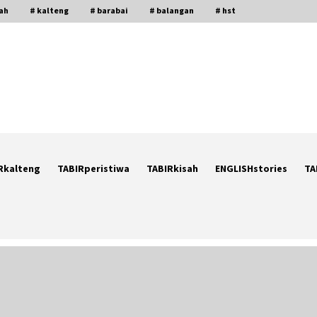
gah
# kalteng
# barabai
# balangan
# hst
Rkalteng
TABIRperistiwa
TABIRkisah
ENGLISHstories
TA
Cetak SDM Berkualitas, Bupati
Balangan Salurkan Bantuan