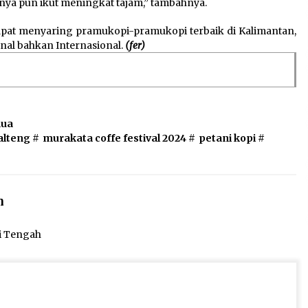
nya pun ikut meningkat tajam,” tambahnya.
dapat menyaring pramukopi-pramukopi terbaik di Kalimantan,
nal bahkan Internasional.
(fer)
nua
alteng
#
murakata coffe festival 2024
#
petani kopi
#
n
ai Tengah