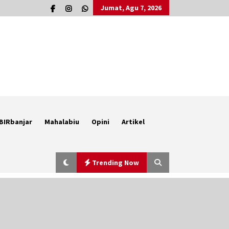
Jumat, Agu 7, 2026
BIRbanjar
Mahalabiu
Opini
Artikel
Trending Now
Kembangkan Menu Pangan Lokal,
TP PKK Balangan Boyong Trofi