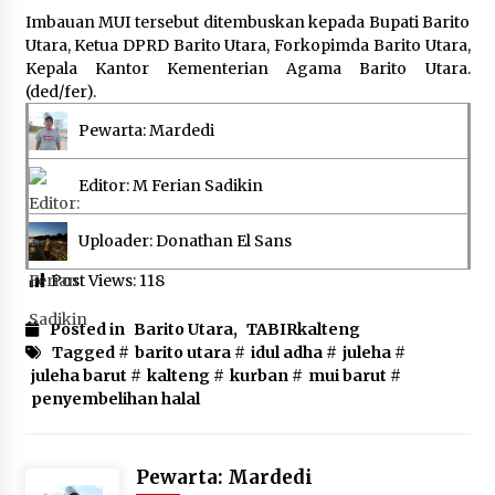
Imbauan MUI tersebut ditembuskan kepada Bupati Barito
Utara, Ketua DPRD Barito Utara, Forkopimda Barito Utara,
Kepala Kantor Kementerian Agama Barito Utara.
(ded/fer).
Pewarta: Mardedi
Editor: M Ferian Sadikin
Uploader: Donathan El Sans
Post Views:
118
Posted in
Barito Utara
,
TABIRkalteng
Tagged #
barito utara
#
idul adha
#
juleha
#
juleha barut
#
kalteng
#
kurban
#
mui barut
#
penyembelihan halal
Pewarta: Mardedi