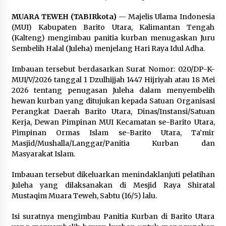
Pimpin Kunker ke Pemkab Gunung Kidul
Agustus 5, 2026
MUARA TEWEH (TABIRkota)
— Majelis Ulama Indonesia
(MUI) Kabupaten Barito Utara, Kalimantan Tengah
(Kalteng) mengimbau panitia kurban menugaskan Juru
Eksekusi Putusan PN, Kejari Kotabaru Setor
Sembelih Halal (Juleha) menjelang Hari Raya Idul Adha.
PNBP 400 Juta dari Kasus Tambang Ilegal
Agustus 5, 2026
Imbauan tersebut berdasarkan Surat Nomor: 020/DP-K-
MUI/V/2026 tanggal 1 Dzulhijjah 1447 Hijriyah atau 18 Mei
Hadiri Forum Komunikasi dan Kemitraan BPJS,
2026 tentang penugasan Juleha dalam menyembelih
Sekda Tapin Komitmen Tingkatkan Layanan
hewan kurban yang ditujukan kepada Satuan Organisasi
Kesehatan
Perangkat Daerah Barito Utara, Dinas/Instansi/Satuan
Agustus 4, 2026
Kerja, Dewan Pimpinan MUI Kecamatan se-Barito Utara,
Pimpinan Ormas Islam se-Barito Utara, Ta’mir
Kejari HST Musnahkan Barang Bukti 27 Perkara
Masjid/Mushalla/Langgar/Panitia Kurban dan
Inkracht van Gewisjde
Masyarakat Islam.
Agustus 4, 2026
Imbauan tersebut dikeluarkan menindaklanjuti pelatihan
Pelajar di HST Musnahkan Barang Bukti
Juleha yang dilaksanakan di Mesjid Raya Shiratal
Kejaksaan, Ada Apa?
Mustaqim Muara Teweh, Sabtu (16/5) lalu.
Agustus 4, 2026
Isi suratnya mengimbau Panitia Kurban di Barito Utara