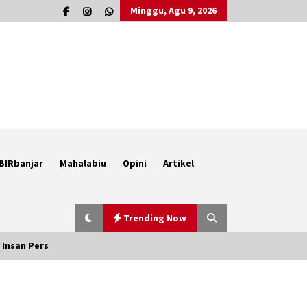
Minggu, Agu 9, 2026
BIRbanjar
Mahalabiu
Opini
Artikel
Trending Now
 Insan Pers
Berenang bersama Empat
Temannya, Gadis di HST Tewas