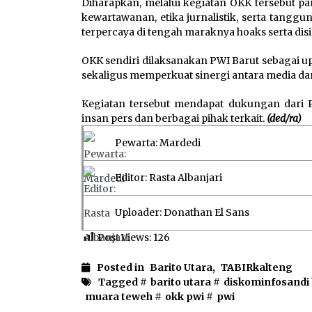
Diharapkan, melalui kegiatan OKK tersebut 
kewartawanan, etika jurnalistik, serta tang
terpercaya di tengah maraknya hoaks serta dis
OKK sendiri dilaksanakan PWI Barut sebagai u
sekaligus memperkuat sinergi antara media da
Kegiatan tersebut mendapat dukungan dari Pe
insan pers dan berbagai pihak terkait.
(ded/ra)
Pewarta: Mardedi
Editor: Rasta Albanjari
Uploader: Donathan El Sans
Post Views:
126
Posted in
Barito Utara
,
TABIRkalteng
Tagged #
barito utara
#
diskominfosandi 
muara teweh
#
okk pwi
#
pwi