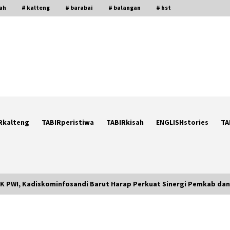
gah
# kalteng
# barabai
# balangan
# hst
Rkalteng
TABIRperistiwa
TABIRkisah
ENGLISHstories
TA
OKK PWI, Kadiskominfosandi Barut Harap Perkuat Sinergi Pemkab dan
Ketika Pasien Dianggap Beban:
i
Runtuhnya Empati dan Etika Dokter