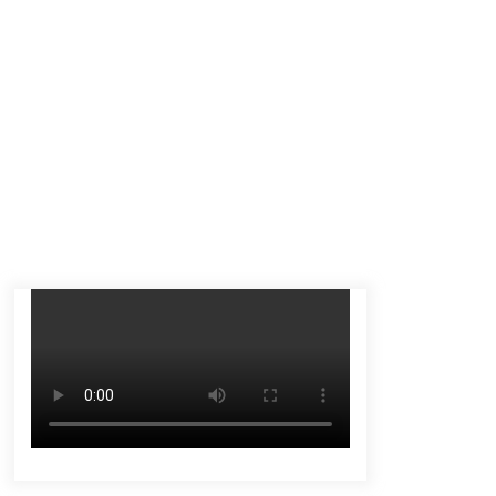
Tenggelam di Sungai Kajung
Agustus 6, 2026
Tingkatkan SDM Lokal, BIS Group
Luncurkan Program Pelatihan
Operator Alat Berat GTO
Agustus 6, 2026
Eksekusi Putusan PN, Kejari
Kotabaru Setor PNBP 400 Juta dari
Kasus Tambang Ilegal
Agustus 5, 2026
Pelajar di HST Musnahkan Barang
Bukti Kejaksaan, Ada Apa?
Agustus 4, 2026