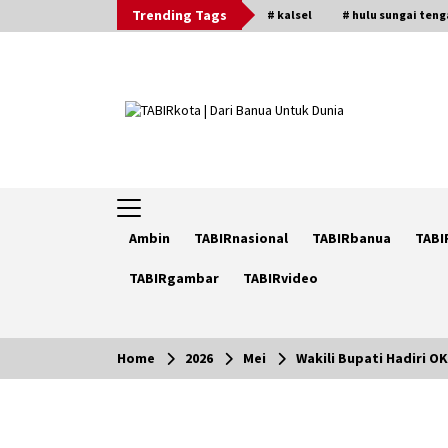
Skip
Trending Tags
# kalsel
# hulu sungai ten
to
content
Ambin
TABIRnasional
TABIRbanua
TABI
TABIRgambar
TABIRvideo
Home
2026
Mei
Wakili Bupati Hadiri 
Trending Now
Pimpin Kaji Tiru ke Bantul DIY,
Wabup Barito Utara Pelajari Inovas