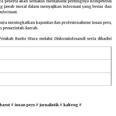
para peserta akan semakin memahami pentingnya kompetensi
gung jawab moral dalam menyajikan informasi yang benar dan
informasi.
paya meningkatkan kapasitas dan profesionalisme insan pers,
n pemerintah daerah.
mkab Barito Utara melalui Diskominfosandi serta dihadiri
barut
#
insan pers
#
jurnalistik
#
kalteng
#