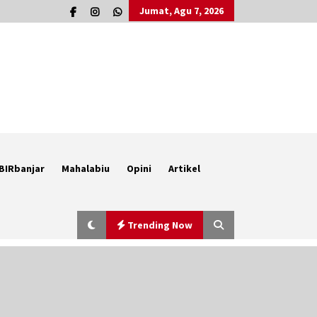
Jumat, Agu 7, 2026
BIRbanjar
Mahalabiu
Opini
Artikel
Trending Now
Berenang bersama Empat
Temannya, Gadis di HST Tewas