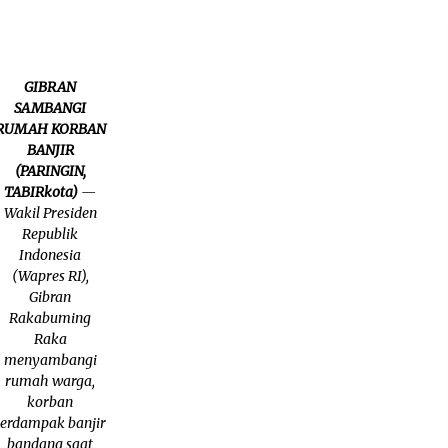
GIBRAN
SAMBANGI
RUMAH KORBAN
BANJIR
(PARINGIN,
TABIRkota)
—
Wakil Presiden
Republik
Indonesia
(Wapres RI),
Gibran
Rakabuming
Raka
menyambangi
rumah warga,
korban
terdampak banjir
bandang saat