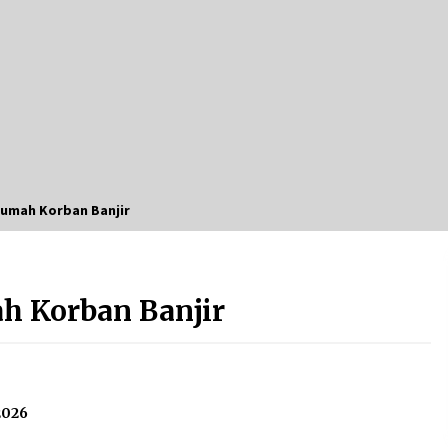
di Ruang Digital
Agustus 7, 2026
Kembangkan Menu Pangan Lokal,
TP PKK Balangan Boyong Trofi
Juara Pertama Lomba B2SA Kalsel
Agustus 6, 2026
Hari Kedua Kaji Tiru di DIY, Bupati
Barito Utara Pimpin Kunker ke
Pemkab Gunung Kidul
umah Korban Banjir
Agustus 5, 2026
Kejari HST Musnahkan Barang Bukti
27 Perkara Inkracht van Gewisjde
h Korban Banjir
Agustus 4, 2026
2026