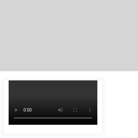
Tenggelam di Sungai Kajung
Agustus 6, 2026
Tingkatkan SDM Lokal, BIS Group
Luncurkan Program Pelatihan
Operator Alat Berat GTO
Agustus 6, 2026
Eksekusi Putusan PN, Kejari
Kotabaru Setor PNBP 400 Juta dari
Kasus Tambang Ilegal
Agustus 5, 2026
Pelajar di HST Musnahkan Barang
Bukti Kejaksaan, Ada Apa?
Agustus 4, 2026