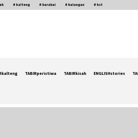
gah
# kalteng
# barabai
# balangan
# hst
Rkalteng
TABIRperistiwa
TABIRkisah
ENGLISHstories
TA
Ketika Pasien Dianggap Beban:
i
Runtuhnya Empati dan Etika Dokter