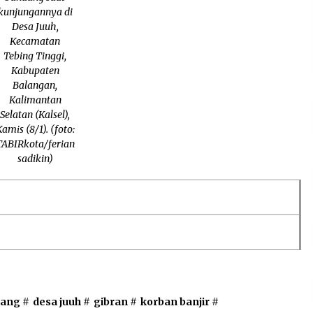
kunjungannya di
Desa Juuh,
Kecamatan
Tebing Tinggi,
Kabupaten
Balangan,
Kalimantan
Selatan (Kalsel),
amis (8/1). (foto:
TABIRkota/ferian
sadikin)
dang
#
desa juuh
#
gibran
#
korban banjir
#