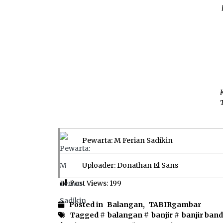
K
Pewarta: M Ferian Sadikin
Uploader: Donathan El Sans
Post Views:
199
Posted in
Balangan
,
TABIRgambar
Tagged #
balangan
#
banjir
#
banjir ban