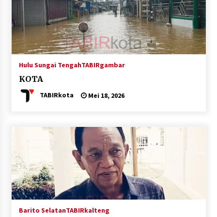
Inkracht van Gewisjde
Agustus 4, 2026
Pelajar di HST Musnahkan Barang Bukti
Kejaksaan, Ada Apa?
Agustus 4, 2026
Hulu Sungai Tengah
TABIRgambar
KOTA
TABIRkota
Mei 18, 2026
Barito Selatan
TABIRkalteng