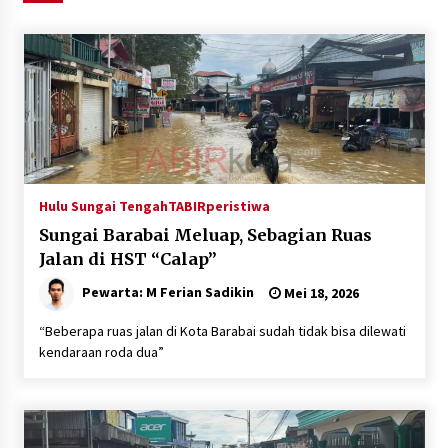
Agustus 6, 2026
HUT ke-51, Indocement Perkuat Inovasi dan
Keberlanjutan Masa Depan Lebih Hijau
Agustus 6, 2026
Hari Kedua Kaji Tiru di DIY, Bupati Barito Utara
Pimpin Kunker ke Pemkab Gunung Kidul
Agustus 5, 2026
Hulu Sungai Tengah
TABIRperistiwa
Sungai Barabai Meluap, Sebagian Ruas
Eksekusi Putusan PN, Kejari Kotabaru Setor
Jalan di HST “Calap”
PNBP 400 Juta dari Kasus Tambang Ilegal
Pewarta: M Ferian Sadikin
Agustus 5, 2026
Mei 18, 2026
“Beberapa ruas jalan di Kota Barabai sudah tidak bisa dilewati
Hadiri Forum Komunikasi dan Kemitraan BPJS,
kendaraan roda dua”
Sekda Tapin Komitmen Tingkatkan Layanan
Kesehatan
Agustus 4, 2026
Kejari HST Musnahkan Barang Bukti 27 Perkara