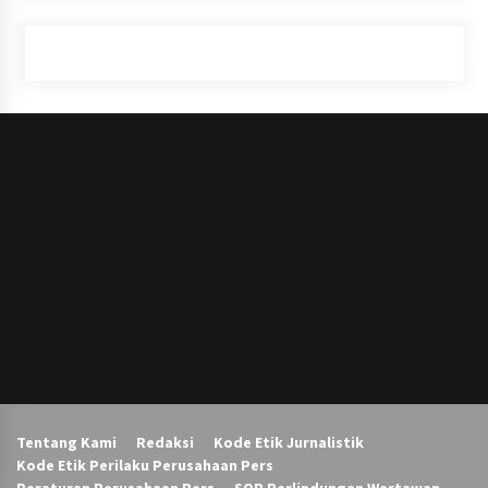
Tentang Kami
Redaksi
Kode Etik Jurnalistik
Kode Etik Perilaku Perusahaan Pers