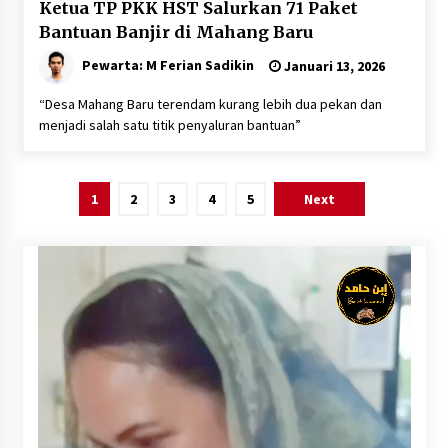
Ketua TP PKK HST Salurkan 71 Paket
Bantuan Banjir di Mahang Baru
Pewarta: M Ferian Sadikin
Januari 13, 2026
“Desa Mahang Baru terendam kurang lebih dua pekan dan
menjadi salah satu titik penyaluran bantuan”
Paginasi
1
2
3
4
5
Next
pos