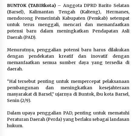
Inkracht van Gewisjde
BUNTOK (TABIRkota)
– Anggota DPRD Barito Selatan
Agustus 4, 2026
(Barsel), Kalimantan Tengah (Kalteng), Hermanes,
mendorong Pemerintah Kabupaten (Pemkab) setempat
untuk terus menggali, mencari dan memanfaatkan
Pelajar di HST Musnahkan Barang Bukti
Kejaksaan, Ada Apa?
potensi baru dalam meningkatkan Pendapatan Asli
Agustus 4, 2026
Daerah (PAD).
Menurutnya, penggalian potensi baru harus dilakukan
dengan pendekatan kreatif dan inovatif dengan
memanfaatkan semua sumber daya yang tersedia di
daerah.
“Hal tersebut penting untuk mempercepat pelaksanaan
pembangunan dan meningkatkan kesejahteraan
masyarakat di Barsel,” ujarnya di Buntok, ibu kota Barsel,
Senin (2/9).
Dalam upaya penggalian PAD, penting untuk mematuhi
Peraturan Daerah (Perda) yang berlaku sebagai landasan
hukum.