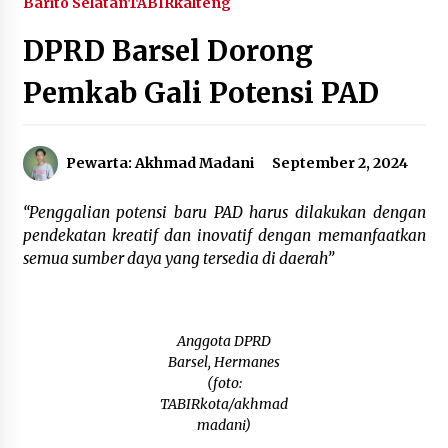
Barito Selatan
TABIRkalteng
Agustus 6, 2026
DPRD Barsel Dorong
HUT ke-51, Indocement Perkuat Inovasi dan
Pemkab Gali Potensi PAD
Keberlanjutan Masa Depan Lebih Hijau
Agustus 6, 2026
Pewarta: Akhmad Madani
September 2, 2024
Hari Kedua Kaji Tiru di DIY, Bupati Barito Utara
Pimpin Kunker ke Pemkab Gunung Kidul
Agustus 5, 2026
“Penggalian potensi baru PAD harus dilakukan dengan
pendekatan kreatif dan inovatif dengan memanfaatkan
Eksekusi Putusan PN, Kejari Kotabaru Setor
semua sumber daya yang tersedia di daerah”
PNBP 400 Juta dari Kasus Tambang Ilegal
Agustus 5, 2026
Anggota DPRD
Hadiri Forum Komunikasi dan Kemitraan BPJS,
Sekda Tapin Komitmen Tingkatkan Layanan
Barsel, Hermanes
Kesehatan
(foto:
Agustus 4, 2026
TABIRkota/akhmad
madani)
Kejari HST Musnahkan Barang Bukti 27 Perkara