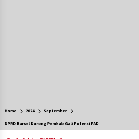
Agustus 7, 2026
Ketika Pasien Dianggap Beban: Runtuhnya
Empati dan Etika Dokter di Ruang Digital
Agustus 7, 2026
Berenang bersama Empat Temannya, Gadis di
HST Tewas Tenggelam di Sungai Kajung
Agustus 6, 2026
Cetak SDM Berkualitas, Bupati Balangan
Salurkan Bantuan Pendidikan kepada 2.751
Santri
Agustus 6, 2026
Kembangkan Menu Pangan Lokal, TP PKK
Balangan Boyong Trofi Juara Pertama Lomba
Home
2024
September
B2SA Kalsel
Agustus 6, 2026
DPRD Barsel Dorong Pemkab Gali Potensi PAD
Tingkatkan SDM Lokal, BIS Group Luncurkan
Program Pelatihan Operator Alat Berat GTO