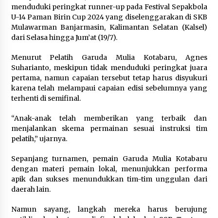
Pimpin Kunker ke Pemkab Gunung Kidul
menduduki peringkat runner-up pada Festival Sepakbola
Agustus 5, 2026
U-14 Paman Birin Cup 2024 yang diselenggarakan di SKB
Mulawarman Banjarmasin, Kalimantan Selatan (Kalsel)
dari Selasa hingga Jum’at (19/7).
Eksekusi Putusan PN, Kejari Kotabaru Setor
PNBP 400 Juta dari Kasus Tambang Ilegal
Menurut Pelatih Garuda Mulia Kotabaru, Agnes
Agustus 5, 2026
Suharianto, meskipun tidak menduduki peringkat juara
pertama, namun capaian tersebut tetap harus disyukuri
Hadiri Forum Komunikasi dan Kemitraan BPJS,
karena telah melampaui capaian edisi sebelumnya yang
Sekda Tapin Komitmen Tingkatkan Layanan
terhenti di semifinal.
Kesehatan
Agustus 4, 2026
“Anak-anak telah memberikan yang terbaik dan
menjalankan skema permainan sesuai instruksi tim
Kejari HST Musnahkan Barang Bukti 27 Perkara
Inkracht van Gewisjde
pelatih,” ujarnya.
Agustus 4, 2026
Sepanjang turnamen, pemain Garuda Mulia Kotabaru
dengan materi pemain lokal, menunjukkan performa
Pelajar di HST Musnahkan Barang Bukti
apik dan sukses menundukkan tim-tim unggulan dari
Kejaksaan, Ada Apa?
daerah lain.
Agustus 4, 2026
Namun sayang, langkah mereka harus berujung