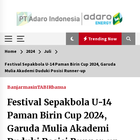
Trending Now
Home
2024
Juli
Trending Now
Festival Sepakbola U-14 Paman Birin Cup 2024, Garuda
Mulia Akademi Duduki Posisi Runner-up
Pimpin Kaji Tiru ke Bantul DIY, Wabup Barito
Utara Pelajari Inovasi Sampah dan Edukasi
Pranikah
Banjarmasin
TABIRbanua
Agustus 7, 2026
Festival Sepakbola U-14
Ketika Pasien Dianggap Beban: Runtuhnya
Empati dan Etika Dokter di Ruang Digital
Paman Birin Cup 2024,
Agustus 7, 2026
Garuda Mulia Akademi
Berenang bersama Empat Temannya, Gadis di
HST Tewas Tenggelam di Sungai Kajung