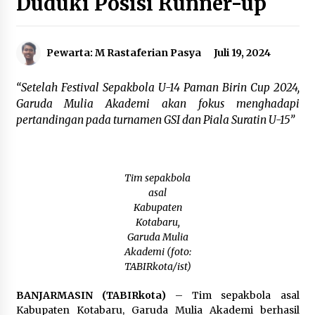
Duduki Posisi Runner-up
Agustus 6, 2026
Cetak SDM Berkualitas, Bupati Balangan
Pewarta: M Rastaferian Pasya
Juli 19, 2024
Salurkan Bantuan Pendidikan kepada 2.751
Santri
Agustus 6, 2026
“Setelah Festival Sepakbola U-14 Paman Birin Cup 2024,
Garuda Mulia Akademi akan fokus menghadapi
Kembangkan Menu Pangan Lokal, TP PKK
pertandingan pada turnamen GSI dan Piala Suratin U-15”
Balangan Boyong Trofi Juara Pertama Lomba
B2SA Kalsel
Agustus 6, 2026
Tim sepakbola
Tingkatkan SDM Lokal, BIS Group Luncurkan
Program Pelatihan Operator Alat Berat GTO
asal
Agustus 6, 2026
Kabupaten
Kotabaru,
Garuda Mulia
HUT ke-51, Indocement Perkuat Inovasi dan
Akademi (foto:
Keberlanjutan Masa Depan Lebih Hijau
TABIRkota/ist)
Agustus 6, 2026
BANJARMASIN (TABIRkota)
– Tim sepakbola asal
Hari Kedua Kaji Tiru di DIY, Bupati Barito Utara
Kabupaten Kotabaru, Garuda Mulia Akademi berhasil