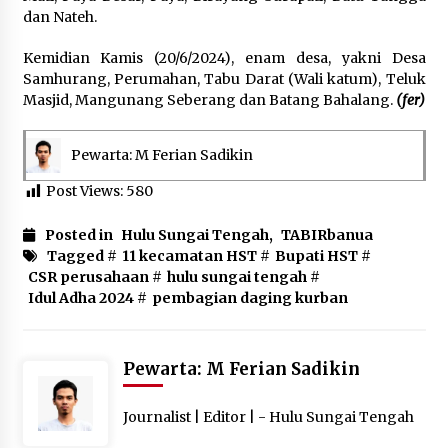
dan Nateh.
Kemidian Kamis (20/6/2024), enam desa, yakni Desa
Samhurang, Perumahan, Tabu Darat (Wali katum), Teluk
Masjid, Mangunang Seberang dan Batang Bahalang.
(fer)
Pewarta: M Ferian Sadikin
Post Views:
580
Posted in
Hulu Sungai Tengah
,
TABIRbanua
Tagged #
11 kecamatan HST
#
Bupati HST
#
CSR perusahaan
#
hulu sungai tengah
#
Idul Adha 2024
#
pembagian daging kurban
Pewarta: M Ferian Sadikin
Journalist | Editor | - Hulu Sungai Tengah