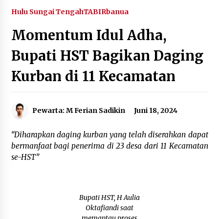
Agustus 6, 2026
Hulu Sungai Tengah
TABIRbanua
Momentum Idul Adha,
Hari Kedua Kaji Tiru di DIY, Bupati Barito Utara
Pimpin Kunker ke Pemkab Gunung Kidul
Bupati HST Bagikan Daging
Agustus 5, 2026
Kurban di 11 Kecamatan
Eksekusi Putusan PN, Kejari Kotabaru Setor
PNBP 400 Juta dari Kasus Tambang Ilegal
Agustus 5, 2026
Pewarta: M Ferian Sadikin
Juni 18, 2024
Hadiri Forum Komunikasi dan Kemitraan BPJS,
Sekda Tapin Komitmen Tingkatkan Layanan
“Diharapkan daging kurban yang telah diserahkan dapat
Kesehatan
bermanfaat bagi penerima di 23 desa dari 11 Kecamatan
Agustus 4, 2026
se-HST”
Kejari HST Musnahkan Barang Bukti 27 Perkara
Inkracht van Gewisjde
Agustus 4, 2026
Bupati HST, H Aulia
Oktafiandi saat
Pelajar di HST Musnahkan Barang Bukti
memantau proses