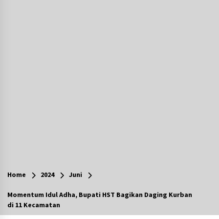
Agustus 7, 2026
Berenang bersama Empat Temannya, Gadis di
HST Tewas Tenggelam di Sungai Kajung
Agustus 6, 2026
Cetak SDM Berkualitas, Bupati Balangan
Salurkan Bantuan Pendidikan kepada 2.751
Santri
Agustus 6, 2026
Kembangkan Menu Pangan Lokal, TP PKK
Balangan Boyong Trofi Juara Pertama Lomba
B2SA Kalsel
Agustus 6, 2026
Tingkatkan SDM Lokal, BIS Group Luncurkan
Program Pelatihan Operator Alat Berat GTO
Home
2024
Juni
Agustus 6, 2026
Momentum Idul Adha, Bupati HST Bagikan Daging Kurban
di 11 Kecamatan
HUT ke-51, Indocement Perkuat Inovasi dan
Keberlanjutan Masa Depan Lebih Hijau