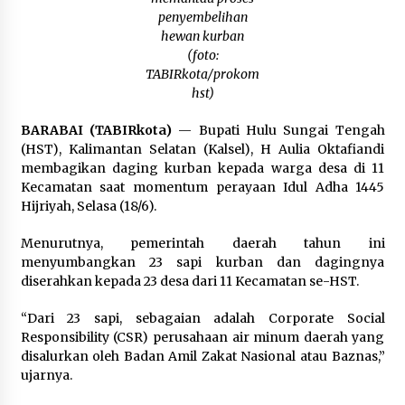
Kejaksaan, Ada Apa?
penyembelihan
Agustus 4, 2026
hewan kurban
(foto:
Dana Transfer Pusat Berkurang, Pemkab
TABIRkota/prokom
Balangan Pastikan Enam Prioritas
hst)
Pembangunan Tetap Berjalan
Agustus 4, 2026
BARABAI (TABIRkota)
— Bupati Hulu Sungai Tengah
(HST), Kalimantan Selatan (Kalsel), H Aulia Oktafiandi
membagikan daging kurban kepada warga desa di 11
Kecamatan saat momentum perayaan Idul Adha 1445
Hijriyah, Selasa (18/6).
Menurutnya, pemerintah daerah tahun ini
menyumbangkan 23 sapi kurban dan dagingnya
diserahkan kepada 23 desa dari 11 Kecamatan se-HST.
“Dari 23 sapi, sebagaian adalah Corporate Social
Responsibility (CSR) perusahaan air minum daerah yang
disalurkan oleh Badan Amil Zakat Nasional atau Baznas,”
ujarnya.