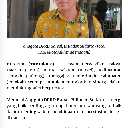
Inkracht van Gewisjde
Agustus 4, 2026
Pelajar di HST Musnahkan Barang Bukti
Kejaksaan, Ada Apa?
Agustus 4, 2026
Anggota DPRD Barsel, H Raden Sudarto (foto:
TABIRkota/akhmad madani)
BUNTOK (TABIRkota)
– Dewan Perwakilan Rakyat
Daerah (DPRD) Barito Selatan (Barsel), Kalimantan
Tengah (Kalteng), mengajak Pemerintah Kabupaten
(Pemkab) setempat untuk meningkatkan sinergi dalam
mendukung atlet berprestasi.
Menurut Anggota DPRD Barsel, H Raden Sudarto, sinergi
yang baik penting agar dapat memberikan yang terbaik
dalam meningkatkan pembinaan dan prestasi olahraga
di daerah.