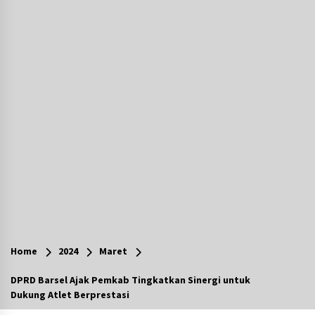
Agustus 7, 2026
Ketika Pasien Dianggap Beban: Runtuhnya
Empati dan Etika Dokter di Ruang Digital
Agustus 7, 2026
Berenang bersama Empat Temannya, Gadis di
HST Tewas Tenggelam di Sungai Kajung
Agustus 6, 2026
Cetak SDM Berkualitas, Bupati Balangan
Salurkan Bantuan Pendidikan kepada 2.751
Santri
Agustus 6, 2026
Kembangkan Menu Pangan Lokal, TP PKK
Balangan Boyong Trofi Juara Pertama Lomba
Home
2024
Maret
B2SA Kalsel
Agustus 6, 2026
DPRD Barsel Ajak Pemkab Tingkatkan Sinergi untuk
Dukung Atlet Berprestasi
Tingkatkan SDM Lokal, BIS Group Luncurkan
Program Pelatihan Operator Alat Berat GTO