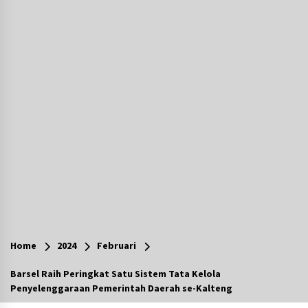
Agustus 6, 2026
Hari Kedua Kaji Tiru di DIY, Bupati Barito Utara
Pimpin Kunker ke Pemkab Gunung Kidul
Agustus 5, 2026
Eksekusi Putusan PN, Kejari Kotabaru Setor
PNBP 400 Juta dari Kasus Tambang Ilegal
Agustus 5, 2026
Hadiri Forum Komunikasi dan Kemitraan BPJS,
Sekda Tapin Komitmen Tingkatkan Layanan
Kesehatan
Agustus 4, 2026
Kejari HST Musnahkan Barang Bukti 27 Perkara
Inkracht van Gewisjde
Home
2024
Februari
Agustus 4, 2026
Barsel Raih Peringkat Satu Sistem Tata Kelola
Penyelenggaraan Pemerintah Daerah se-Kalteng
Pelajar di HST Musnahkan Barang Bukti
Kejaksaan, Ada Apa?