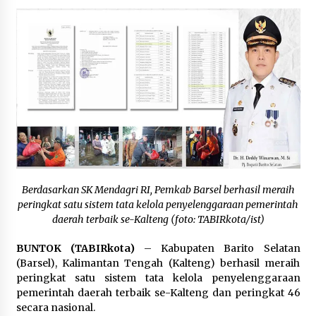
Kapuas Ajak Warga Kibarkan Merah Putih
Sepanjang Agustus
Agustus 3, 2026
Sambut HUT ke-81 RI, Bupati Barito Utara
Terbitkan Edaran Pemasangan Atribut Merah
Putih
Agustus 3, 2026
Berdasarkan SK Mendagri RI, Pemkab Barsel berhasil meraih
peringkat satu sistem tata kelola penyelenggaraan pemerintah
daerah terbaik se-Kalteng (foto: TABIRkota/ist)
BUNTOK (TABIRkota)
– Kabupaten Barito Selatan
(Barsel), Kalimantan Tengah (Kalteng) berhasil meraih
peringkat satu sistem tata kelola penyelenggaraan
pemerintah daerah terbaik se-Kalteng dan peringkat 46
secara nasional.