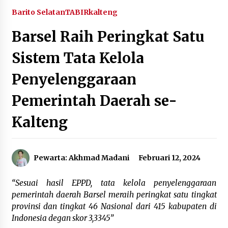
Agustus 4, 2026
Barito Selatan
TABIRkalteng
Barsel Raih Peringkat Satu
Dana Transfer Pusat Berkurang, Pemkab
Balangan Pastikan Enam Prioritas
Pembangunan Tetap Berjalan
Sistem Tata Kelola
Agustus 4, 2026
Penyelenggaraan
Perkuat Tata Kelola Pemerintahan dan
Pelayanan Publik, Bupati Barito Utara Pimpin
Pemerintah Daerah se-
Kaji Tiru ke DIY
Agustus 4, 2026
Kalteng
Antisipasi Karhutla, PT Pada Idi Gelar
Penyuluhan dan Pasang Imbauan di Enam Desa
Binaan
Agustus 4, 2026
Pewarta: Akhmad Madani
Februari 12, 2024
Usai KPPD Lemhanas, Bupati HST Berikan
“Sesuai hasil EPPD, tata kelola penyelenggaraan
Pelayanan Terbaik untuk Warga
pemerintah daerah Barsel meraih peringkat satu tingkat
Agustus 3, 2026
provinsi dan tingkat 46 Nasional dari 415 kabupaten di
Indonesia degan skor 3,3345”
Kobarkan Semangat Kebangsaan, Bupati