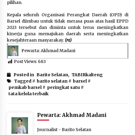
pilihan.
Kepala seluruh Organisasi Perangkat Daerah (OPD) di
Barsel diimbau untuk tidak merasa puas atas hasil EPPD
2023 tersebut dan diminta untuk terus meningkatkan
kinerja guna memajukan daerah serta meningkatkan
kesejahteraan masyarakay.
(ra)
Pewarta: Akhmad Madani
Post Views:
683
Posted in
Barito Selatan
,
TABIRkalteng
Tagged #
barito selatan
#
barsel
#
pemkab barsel
#
peringkat satu
#
tata kelola terbaik
Pewarta: Akhmad Madani
Journalist - Barito Selatan