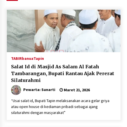
Agustus 6, 2026
HUT ke-51, Indocement Perkuat Inovasi dan
Keberlanjutan Masa Depan Lebih Hijau
Agustus 6, 2026
Hari Kedua Kaji Tiru di DIY, Bupati Barito Utara
Pimpin Kunker ke Pemkab Gunung Kidul
Agustus 5, 2026
TABIRbanua
Tapin
Salat Id di Masjid As Salam Al Fatah
Eksekusi Putusan PN, Kejari Kotabaru Setor
Tambarangan, Bupati Rantau Ajak Pererat
PNBP 400 Juta dari Kasus Tambang Ilegal
Silaturahmi
Agustus 5, 2026
Pewarta: Sunarti
Maret 21, 2026
Hadiri Forum Komunikasi dan Kemitraan BPJS,
“Usai salat id, Bupati Tapin melaksanakan acara gelar griya
Sekda Tapin Komitmen Tingkatkan Layanan
atau open house di kediaman pribadi sebagai ajang
Kesehatan
silaturahmi dengan masyarakat”
Agustus 4, 2026
Kejari HST Musnahkan Barang Bukti 27 Perkara