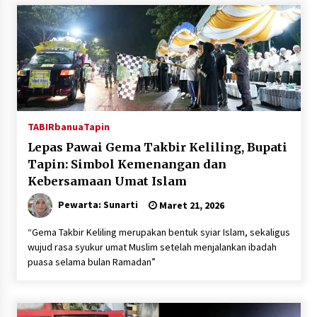
Inkracht van Gewisjde
Agustus 4, 2026
Pelajar di HST Musnahkan Barang Bukti
Kejaksaan, Ada Apa?
Agustus 4, 2026
TABIRbanua
Tapin
Lepas Pawai Gema Takbir Keliling, Bupati
Tapin: Simbol Kemenangan dan
Kebersamaan Umat Islam
Pewarta: Sunarti
Maret 21, 2026
“Gema Takbir Keliling merupakan bentuk syiar Islam, sekaligus
wujud rasa syukur umat Muslim setelah menjalankan ibadah
puasa selama bulan Ramadan”