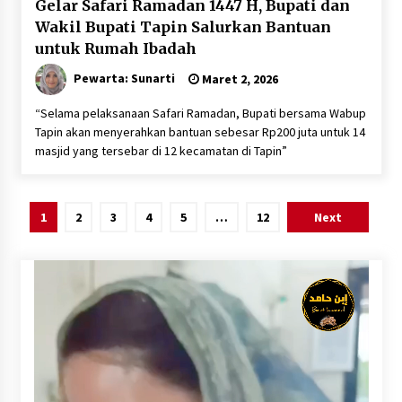
Gelar Safari Ramadan 1447 H, Bupati dan
Wakil Bupati Tapin Salurkan Bantuan
untuk Rumah Ibadah
Pewarta: Sunarti
Maret 2, 2026
“Selama pelaksanaan Safari Ramadan, Bupati bersama Wabup
Tapin akan menyerahkan bantuan sebesar Rp200 juta untuk 14
masjid yang tersebar di 12 kecamatan di Tapin”
Paginasi
1
2
3
4
5
…
12
Next
pos