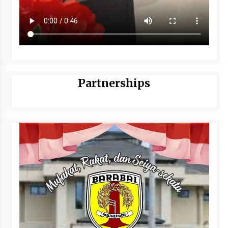
Partnerships