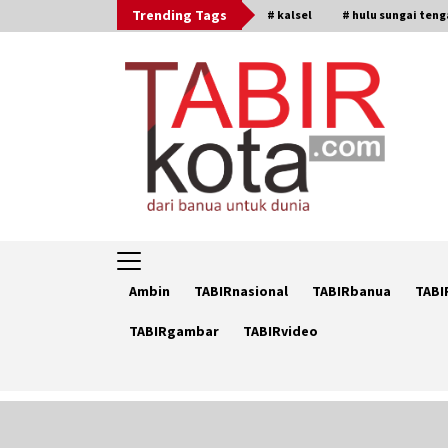
Skip
Trending Tags
# kalsel
# hulu sungai ten
to
content
Ambin
TABIRnasional
TABIRbanua
TABI
TABIRgambar
TABIRvideo
Trending Now