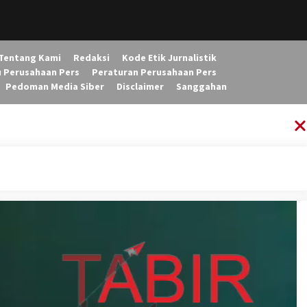
Tentang Kami
Redaksi
Kode Etik Jurnalistik
u Perusahaan Pers
Peraturan Perusahaan Pers
Pedoman Media Siber
Disclaimer
Sanggahan