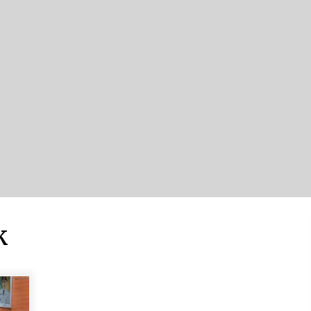
Ketika Pasien Dianggap Beban:
i
Runtuhnya Empati dan Etika Dokter
di Ruang Digital
Agustus 7, 2026
Kembangkan Menu Pangan Lokal,
TP PKK Balangan Boyong Trofi
Juara Pertama Lomba B2SA Kalsel
Agustus 6, 2026
Hari Kedua Kaji Tiru di DIY, Bupati
Barito Utara Pimpin Kunker ke
Pemkab Gunung Kidul
Agustus 5, 2026
Kejari HST Musnahkan Barang Bukti
K
27 Perkara Inkracht van Gewisjde
Agustus 4, 2026