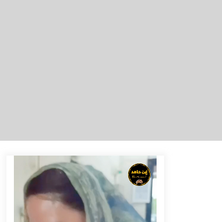
Berenang bersama Empat
Temannya, Gadis di HST Tewas
Tenggelam di Sungai Kajung
Agustus 6, 2026
Tingkatkan SDM Lokal, BIS Group
Luncurkan Program Pelatihan
Operator Alat Berat GTO
Agustus 6, 2026
Eksekusi Putusan PN, Kejari
Kotabaru Setor PNBP 400 Juta dari
Kasus Tambang Ilegal
Agustus 5, 2026
Pelajar di HST Musnahkan Barang
Bukti Kejaksaan, Ada Apa?
Agustus 4, 2026