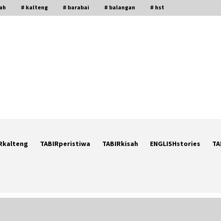
gah
# kalteng
# barabai
# balangan
# hst
Rkalteng
TABIRperistiwa
TABIRkisah
ENGLISHstories
TA