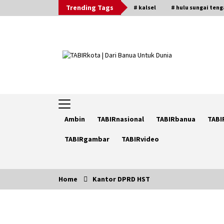
Skip
Trending Tags
# kalsel
# hulu sungai ten
to
content
Ambin
TABIRnasional
TABIRbanua
TABI
TABIRgambar
TABIRvideo
Home
Kantor DPRD HST
Trending Now
Pimpin Kaji Tiru ke Bantul DIY,
Wabup Barito Utara Pelajari Inovas