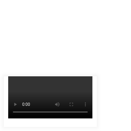
Tenggelam di Sungai Kajung
Agustus 6, 2026
Tingkatkan SDM Lokal, BIS Group
Luncurkan Program Pelatihan
Operator Alat Berat GTO
Agustus 6, 2026
Eksekusi Putusan PN, Kejari
Kotabaru Setor PNBP 400 Juta dari
Kasus Tambang Ilegal
Agustus 5, 2026
Pelajar di HST Musnahkan Barang
Bukti Kejaksaan, Ada Apa?
Agustus 4, 2026