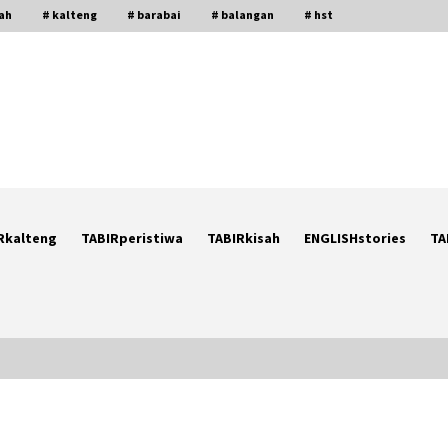
gah
# kalteng
# barabai
# balangan
# hst
Rkalteng
TABIRperistiwa
TABIRkisah
ENGLISHstories
TA
Ketika Pasien Dianggap Beban:
i
Runtuhnya Empati dan Etika Dokter