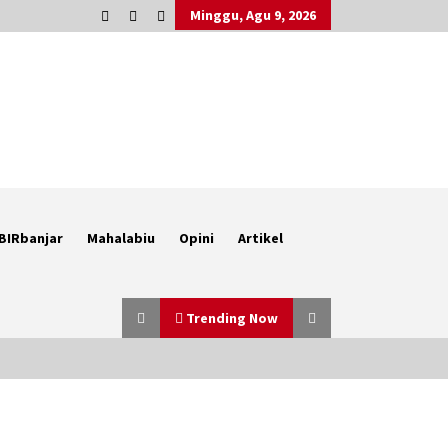
Minggu, Agu 9, 2026
BIRbanjar
Mahalabiu
Opini
Artikel
Trending Now
Berenang bersama Empat
Temannya, Gadis di HST Tewas