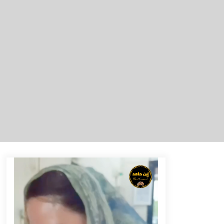
Eksekusi Putusan PN, Kejari
Kotabaru Setor PNBP 400 Juta dari
Kasus Tambang Ilegal
Agustus 5, 2026
Pelajar di HST Musnahkan Barang
Bukti Kejaksaan, Ada Apa?
Agustus 4, 2026
Antisipasi Karhutla, PT Pada Idi
Gelar Penyuluhan dan Pasang
Imbauan di Enam Desa Binaan
Agustus 4, 2026
Sambut HUT ke-81 RI, Bupati Barito
Utara Terbitkan Edaran
Pemasangan Atribut Merah Putih
Agustus 3, 2026