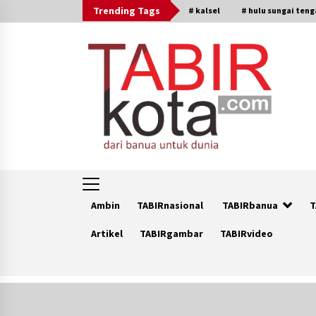
Skip
Trending Tags
# kalsel
# hulu sungai ten
to
content
Ambin
TABIRnasional
TABIRbanua
T
Artikel
TABIRgambar
TABIRvideo
Trending Now