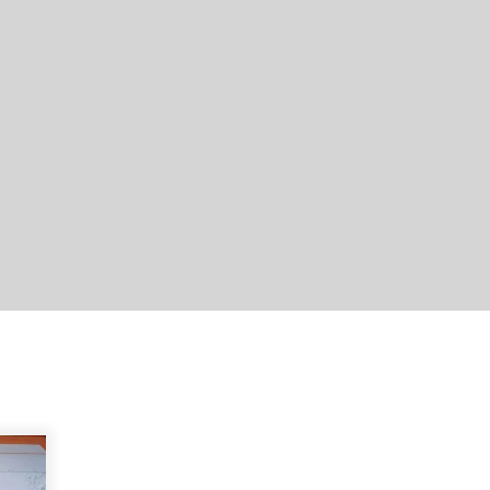
Hari Kedua Kaji Tiru di DIY, Bupati
Barito Utara Pimpin Kunker ke
Pemkab Gunung Kidul
Agustus 5, 2026
Kejari HST Musnahkan Barang Bukti
27 Perkara Inkracht van Gewisjde
Agustus 4, 2026
Perkuat Tata Kelola Pemerintahan
dan Pelayanan Publik, Bupati Barito
Utara Pimpin Kaji Tiru ke DIY
Agustus 4, 2026
Kobarkan Semangat Kebangsaan,
Bupati Kapuas Ajak Warga Kibarkan
Merah Putih Sepanjang Agustus
Agustus 3, 2026