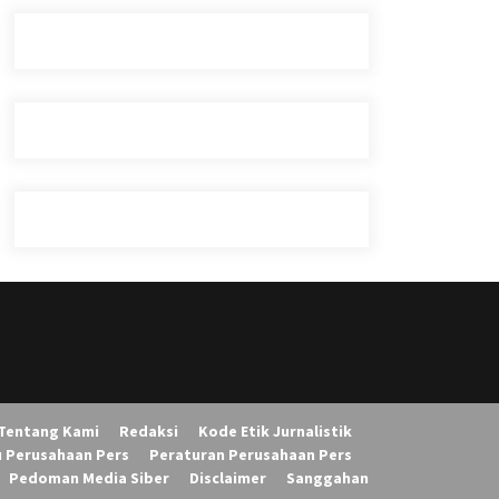
Tentang Kami
Redaksi
Kode Etik Jurnalistik
u Perusahaan Pers
Peraturan Perusahaan Pers
Pedoman Media Siber
Disclaimer
Sanggahan