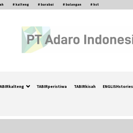
gah
# kalteng
# barabai
# balangan
# hst
ABIRkalteng
TABIRperistiwa
TABIRkisah
ENGLISHstories