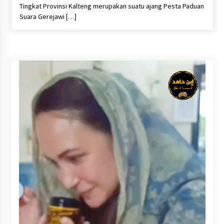
Inkracht van Gewisjde
Tingkat Provinsi Kalteng merupakan suatu ajang Pesta Paduan
Agustus 4, 2026
Suara Gerejawi […]
Pelajar di HST Musnahkan Barang Bukti
Kejaksaan, Ada Apa?
Agustus 4, 2026