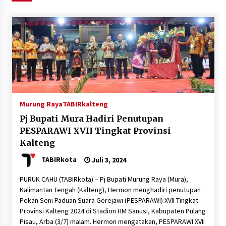
Agustus 6, 2026
HUT ke-51, Indocement Perkuat Inovasi dan
Keberlanjutan Masa Depan Lebih Hijau
Agustus 6, 2026
Hari Kedua Kaji Tiru di DIY, Bupati Barito Utara
Pimpin Kunker ke Pemkab Gunung Kidul
Agustus 5, 2026
Murung Raya
TABIRkalteng
Pj Bupati Mura Hadiri Penutupan
Eksekusi Putusan PN, Kejari Kotabaru Setor
PESPARAWI XVII Tingkat Provinsi
PNBP 400 Juta dari Kasus Tambang Ilegal
Kalteng
Agustus 5, 2026
TABIRkota
Juli 3, 2024
Hadiri Forum Komunikasi dan Kemitraan BPJS,
PURUK CAHU (TABIRkota) – Pj Bupati Murung Raya (Mura),
Sekda Tapin Komitmen Tingkatkan Layanan
Kalimantan Tengah (Kalteng), Hermon menghadiri penutupan
Kesehatan
Pekan Seni Paduan Suara Gerejawi (PESPARAWI) XVII Tingkat
Agustus 4, 2026
Provinsi Kalteng 2024 di Stadion HM Sanusi, Kabupaten Pulang
Pisau, Arba (3/7) malam. Hermon mengatakan, PESPARAWI XVII
Kejari HST Musnahkan Barang Bukti 27 Perkara