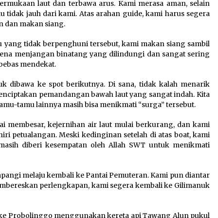
permukaan laut dan terbawa arus. Kami merasa aman, selain
lu tidak jauh dari kami. Atas arahan guide, kami harus segera
an dan makan siang.
u yang tidak berpenghuni tersebut, kami makan siang sambil
rena menjangan binatang yang dilindungi dan sangat sering
bebas mendekat.
tuk dibawa ke spot berikutnya. Di sana, tidak kalah menarik
menciptakan pemandangan bawah laut yang sangat indah. Kita
mu-tamu lainnya masih bisa menikmati “surga” tersebut.
ai membesar, kejernihan air laut mulai berkurang, dan kami
ri petualangan. Meski kedinginan setelah di atas boat, kami
, masih diberi kesempatan oleh Allah SWT untuk menikmati
ngi melaju kembali ke Pantai Pemuteran. Kami pun diantar
mbereskan perlengkapan, kami segera kembali ke Gilimanuk
ke Probolinggo menggunakan kereta api Tawang Alun pukul