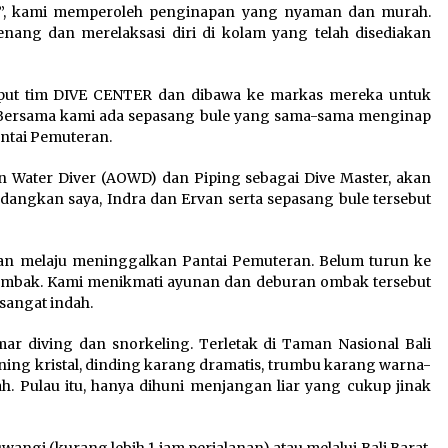
ER”, kami memperoleh penginapan yang nyaman dan murah.
ang dan merelaksasi diri di kolam yang telah disediakan
jemput tim DIVE CENTER dan dibawa ke markas mereka untuk
. Bersama kami ada sepasang bule yang sama-sama menginap
antai Pemuteran.
 Water Diver (AOWD) dan Piping sebagai Dive Master, akan
dangkan saya, Indra dan Ervan serta sepasang bule tersebut
n melaju meninggalkan Pantai Pemuteran. Belum turun ke
 ombak. Kami menikmati ayunan dan deburan ombak tersebut
sangat indah.
r diving dan snorkeling. Terletak di Taman Nasional Bali
ening kristal, dinding karang dramatis, trumbu karang warna-
ah. Pulau itu, hanya dihuni menjangan liar yang cukup jinak
wangi (kurang lebih 1 jam perjalanan) atau melalui Bali Barat.