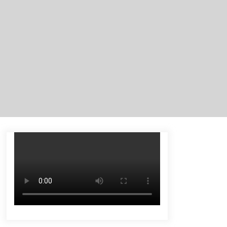
Tenggelam di Sungai Kajung
Agustus 6, 2026
Tingkatkan SDM Lokal, BIS Group
Luncurkan Program Pelatihan
Operator Alat Berat GTO
Agustus 6, 2026
Eksekusi Putusan PN, Kejari
Kotabaru Setor PNBP 400 Juta dari
Kasus Tambang Ilegal
Agustus 5, 2026
Pelajar di HST Musnahkan Barang
Bukti Kejaksaan, Ada Apa?
Agustus 4, 2026