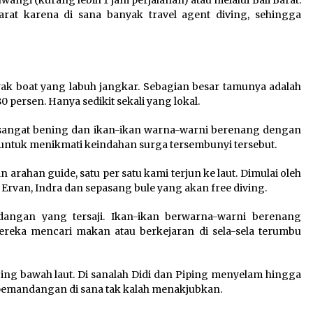
rat karena di sana banyak travel agent diving, sehingga
ak boat yang labuh jangkar. Sebagian besar tamunya adalah
0 persen. Hanya sedikit sekali yang lokal.
ang sangat bening dan ikan-ikan warna-warni berenang dengan
ut untuk menikmati keindahan surga tersembunyi tersebut.
ahan guide, satu per satu kami terjun ke laut. Dimulai oleh
 Ervan, Indra dan sepasang bule yang akan free diving.
dangan yang tersaji. Ikan-ikan berwarna-warni berenang
ereka mencari makan atau berkejaran di sela-sela terumbu
bing bawah laut. Di sanalah Didi dan Piping menyelam hingga
 pemandangan di sana tak kalah menakjubkan.