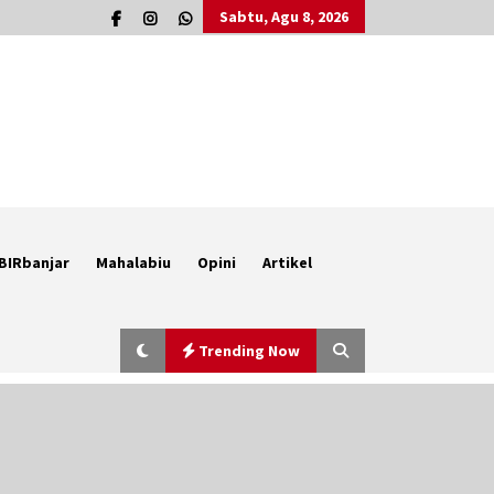
Sabtu, Agu 8, 2026
BIRbanjar
Mahalabiu
Opini
Artikel
Trending Now
Berenang bersama Empat
Temannya, Gadis di HST Tewas