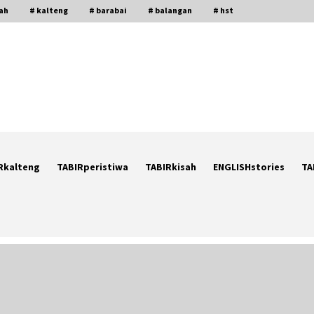
gah
# kalteng
# barabai
# balangan
# hst
Rkalteng
TABIRperistiwa
TABIRkisah
ENGLISHstories
TA
Ketika Pasien Dianggap Beban:
i
Runtuhnya Empati dan Etika Dokter