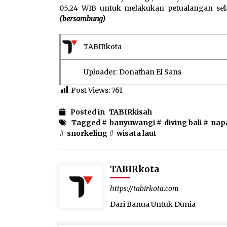
05.24 WIB untuk melakukan petualangan sel
(bersambung)
TABIRkota
Uploader: Donathan El Sans
Post Views:
761
Posted in
TABIRkisah
Tagged #
banyuwangi
#
diving bali
#
napa
#
snorkeling
#
wisata laut
TABIRkota
https://tabirkota.com
Dari Banua Untuk Dunia