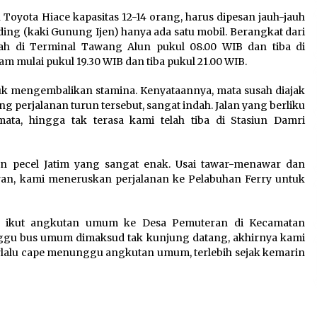
oyota Hiace kapasitas 12-14 orang, harus dipesan jauh-jauh
uding (kaki Gunung Ijen) hanya ada satu mobil. Berangkat dari
ah di Terminal Tawang Alun pukul 08.00 WIB dan tiba di
m mulai pukul 19.30 WIB dan tiba pukul 21.00 WIB.
tuk mengembalikan stamina. Kenyataannya, mata susah diajak
erjalanan turun tersebut, sangat indah. Jalan yang berliku
mata, hingga tak terasa kami telah tiba di Stasiun Damri
an pecel Jatim yang sangat enak. Usai tawar-menawar dan
ran, kami meneruskan perjalanan ke Pelabuhan Ferry untuk
d ikut angkutan umum ke Desa Pemuteran di Kecamatan
nggu bus umum dimaksud tak kunjung datang, akhirnya kami
erlalu cape menunggu angkutan umum, terlebih sejak kemarin