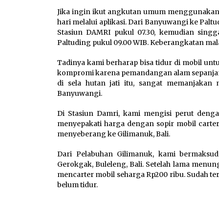
Jika ingin ikut angkutan umum menggunakan T
hari melalui aplikasi. Dari Banyuwangi ke Palt
Stasiun DAMRI pukul 07.30, kemudian singg
Paltuding pukul 09.00 WIB. Keberangkatan mala
Tadinya kami berharap bisa tidur di mobil un
kompromi karena pemandangan alam sepanjang p
di sela hutan jati itu, sangat memanjakan 
Banyuwangi.
Di Stasiun Damri, kami mengisi perut deng
menyepakati harga dengan sopir mobil carte
menyeberang ke Gilimanuk, Bali.
Dari Pelabuhan Gilimanuk, kami bermaksu
Gerokgak, Buleleng, Bali. Setelah lama menu
mencarter mobil seharga Rp200 ribu. Sudah t
belum tidur.