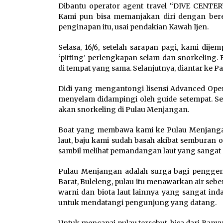
Dibantu operator agent travel “DIVE CENT
Kami pun bisa memanjakan diri dengan beren
penginapan itu, usai pendakian Kawah Ijen.
Selasa, 16/6, setelah sarapan pagi, kami di
‘pitting’ perlengkapan selam dan snorkeling
di tempat yang sama. Selanjutnya, diantar ke P
Didi yang mengantongi lisensi Advanced Open
menyelam didampingi oleh guide setempat. Se
akan snorkeling di Pulau Menjangan.
Boat yang membawa kami ke Pulau Menjanga
laut, baju kami sudah basah akibat semburan
sambil melihat pemandangan laut yang sangat 
Pulau Menjangan adalah surga bagi penggema
Barat, Buleleng, pulau itu menawarkan air seb
warni dan biota laut lainnya yang sangat ind
untuk mendatangi pengunjung yang datang.
Untuk mencapai pulau tersebut, bisa dari Banyu