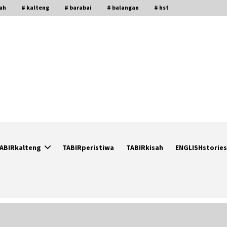
gah
# kalteng
# barabai
# balangan
# hst
ABIRkalteng
TABIRperistiwa
TABIRkisah
ENGLISHstories