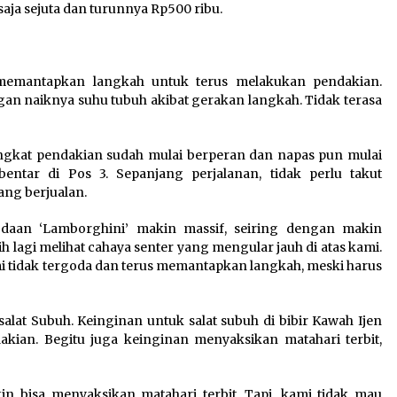
 saja sejuta dan turunnya Rp500 ribu.
emantapkan langkah untuk terus melakukan pendakian.
an naiknya suhu tubuh akibat gerakan langkah. Tidak terasa
Tongkat pendakian sudah mulai berperan dan napas pun mulai
entar di Pos 3. Sepanjang perjalanan, tidak perlu takut
ang berjualan.
odaan ‘Lamborghini’ makin massif, seiring dengan makin
h lagi melihat cahaya senter yang mengular jauh di atas kami.
i tidak tergoda dan terus memantapkan langkah, meski harus
alat Subuh. Keinginan untuk salat subuh di bibir Kawah Ijen
dakian. Begitu juga keinginan menyaksikan matahari terbit,
in bisa menyaksikan matahari terbit. Tapi, kami tidak mau