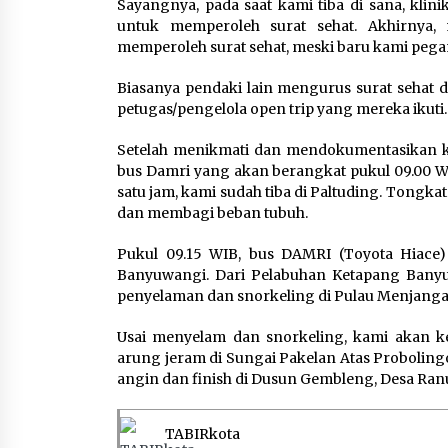
Sayangnya, pada saat kami tiba di sana, klini
untuk memperoleh surat sehat. Akhirnya, 
memperoleh surat sehat, meski baru kami pega
Biasanya pendaki lain mengurus surat sehat d
petugas/pengelola open trip yang mereka ikuti.
Setelah menikmati dan mendokumentasikan ke
bus Damri yang akan berangkat pukul 09.00 WI
satu jam, kami sudah tiba di Paltuding. Tong
dan membagi beban tubuh.
Pukul 09.15 WIB, bus DAMRI (Toyota Hiac
Banyuwangi. Dari Pelabuhan Ketapang Bany
penyelaman dan snorkeling di Pulau Menjangan
Usai menyelam dan snorkeling, kami akan 
arung jeram di Sungai Pakelan Atas Proboling
angin dan finish di Dusun Gembleng, Desa Ra
TABIRkota