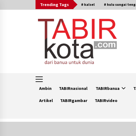
Skip
Trending Tags
# kalsel
# hulu sungai ten
to
content
Ambin
TABIRnasional
TABIRbanua
T
Artikel
TABIRgambar
TABIRvideo
Trending Now