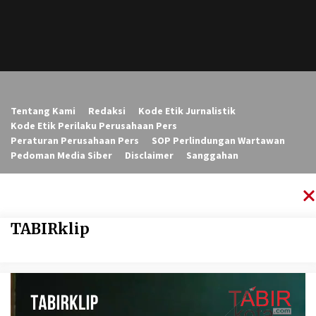
Tentang Kami
Redaksi
Kode Etik Jurnalistik
Kode Etik Perilaku Perusahaan Pers
Peraturan Perusahaan Pers
SOP Perlindungan Wartawan
Pedoman Media Siber
Disclaimer
Sanggahan
TABIRklip