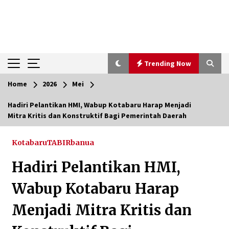
Trending Now
Home
2026
Mei
Trending Now
Hadiri Pelantikan HMI, Wabup Kotabaru Harap Menjadi
Mitra Kritis dan Konstruktif Bagi Pemerintah Daerah
Pimpin Kaji Tiru ke Bantul DIY, Wabup Barito
Utara Pelajari Inovasi Sampah dan Edukasi
Pranikah
Kotabaru
TABIRbanua
Agustus 7, 2026
Hadiri Pelantikan HMI,
Ketika Pasien Dianggap Beban: Runtuhnya
Empati dan Etika Dokter di Ruang Digital
Wabup Kotabaru Harap
Agustus 7, 2026
Menjadi Mitra Kritis dan
Berenang bersama Empat Temannya, Gadis di
HST Tewas Tenggelam di Sungai Kajung