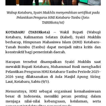
Pimpin Kunker ke Pemkab Gunung Kidul
Agustus 5, 2026
Wabup Kotabaru, Syairi Mukhlis menyerahkan sertifikat pada
Pelantikan Pengurus HMI Kotabaru-Tanbu (foto:
Eksekusi Putusan PN, Kejari Kotabaru Setor
TABIRkota/ist)
PNBP 400 Juta dari Kasus Tambang Ilegal
Agustus 5, 2026
KOTABARU (TABIRkota)
– Wakil Bupati (Wabup)
Kotabaru, Kalimantan Selatan (Kalsel), Syairi Mukhlis
Hadiri Forum Komunikasi dan Kemitraan BPJS,
berharap, Himpunan Mahasiswa Islam (HMI) Kotabaru-
Sekda Tapin Komitmen Tingkatkan Layanan
Tanah Bumbu (Tanbu) dapat menjadi mitra kritis dan
Kesehatan
konstruktif bagi pemerintah daerah.
Agustus 4, 2026
Harapan tersebut disampaikan Syairi Mukhlis saat
Kejari HST Musnahkan Barang Bukti 27 Perkara
mewakili Bupati Kotabaru, Muhammad Rusli menghadiri
Inkracht van Gewisjde
Pelantikan Pengurus HMI Kotabaru-Tanbu Periode 2025-
Agustus 4, 2026
2026 yang dilaksanakan di Aula Masjid Apung Siring
Laut, Kotabaru, Sabtu (9/5).
Pelajar di HST Musnahkan Barang Bukti
Kejaksaan, Ada Apa?
Menurutnya, HMI sebagai organisasi kemahasiswaan
Agustus 4, 2026
besar di Indonesia, memiliki peran penting dalam
menjaga nilai-nilai kebangsaan, keislaman, serta