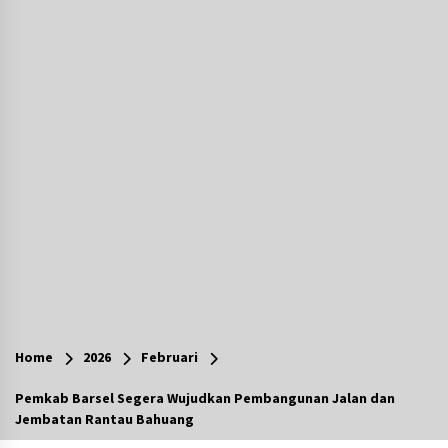
Agustus 6, 2026
Hari Kedua Kaji Tiru di DIY, Bupati Barito Utara
Pimpin Kunker ke Pemkab Gunung Kidul
Agustus 5, 2026
Eksekusi Putusan PN, Kejari Kotabaru Setor
PNBP 400 Juta dari Kasus Tambang Ilegal
Agustus 5, 2026
Hadiri Forum Komunikasi dan Kemitraan BPJS,
Sekda Tapin Komitmen Tingkatkan Layanan
Kesehatan
Agustus 4, 2026
Kejari HST Musnahkan Barang Bukti 27 Perkara
Inkracht van Gewisjde
Home
2026
Februari
Agustus 4, 2026
Pemkab Barsel Segera Wujudkan Pembangunan Jalan dan
Jembatan Rantau Bahuang
Pelajar di HST Musnahkan Barang Bukti
Kejaksaan, Ada Apa?