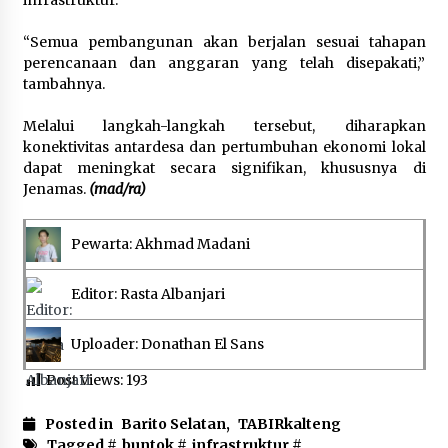
infrastruktur.
“Semua pembangunan akan berjalan sesuai tahapan
perencanaan dan anggaran yang telah disepakati,”
tambahnya.
Melalui langkah-langkah tersebut, diharapkan
konektivitas antardesa dan pertumbuhan ekonomi lokal
dapat meningkat secara signifikan, khususnya di
Jenamas.
(mad/ra)
Pewarta: Akhmad Madani
Editor: Rasta Albanjari
Uploader: Donathan El Sans
Post Views:
193
Posted in
Barito Selatan
,
TABIRkalteng
Tagged #
buntok
#
infrastruktur
#