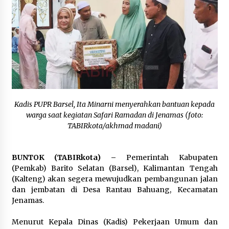
Kapuas Ajak Warga Kibarkan Merah Putih
Sepanjang Agustus
Agustus 3, 2026
Sambut HUT ke-81 RI, Bupati Barito Utara
Terbitkan Edaran Pemasangan Atribut Merah
Putih
Agustus 3, 2026
Kadis PUPR Barsel, Ita Minarni menyerahkan bantuan kepada
warga saat kegiatan Safari Ramadan di Jenamas (foto:
TABIRkota/akhmad madani)
BUNTOK (TABIRkota) –
Pemerintah Kabupaten
(Pemkab) Barito Selatan (Barsel), Kalimantan Tengah
(Kalteng) akan segera mewujudkan pembangunan jalan
dan jembatan di Desa Rantau Bahuang, Kecamatan
Jenamas.
Menurut Kepala Dinas (Kadis) Pekerjaan Umum dan