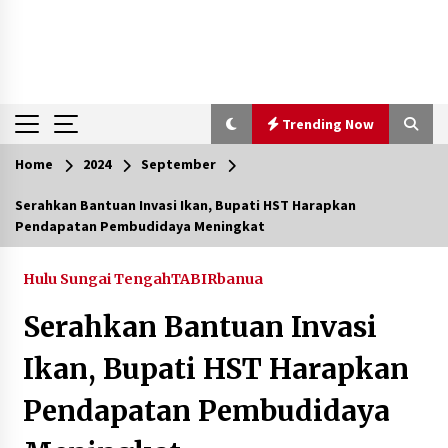
Trending Now
Home
2024
September
Trending Now
Serahkan Bantuan Invasi Ikan, Bupati HST Harapkan
Pendapatan Pembudidaya Meningkat
Pimpin Kaji Tiru ke Bantul DIY, Wabup Barito
Utara Pelajari Inovasi Sampah dan Edukasi
Pranikah
Hulu Sungai Tengah
TABIRbanua
Agustus 7, 2026
Serahkan Bantuan Invasi
Ketika Pasien Dianggap Beban: Runtuhnya
Empati dan Etika Dokter di Ruang Digital
Ikan, Bupati HST Harapkan
Agustus 7, 2026
Pendapatan Pembudidaya
Berenang bersama Empat Temannya, Gadis di
HST Tewas Tenggelam di Sungai Kajung