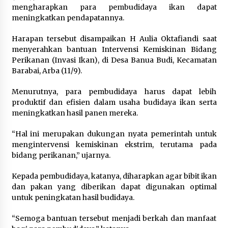
Pimpin Kunker ke Pemkab Gunung Kidul
mengharapkan para pembudidaya ikan dapat
Agustus 5, 2026
meningkatkan pendapatannya.
Harapan tersebut disampaikan H Aulia Oktafiandi saat
Eksekusi Putusan PN, Kejari Kotabaru Setor
menyerahkan bantuan Intervensi Kemiskinan Bidang
PNBP 400 Juta dari Kasus Tambang Ilegal
Perikanan (Invasi Ikan), di Desa Banua Budi, Kecamatan
Agustus 5, 2026
Barabai, Arba (11/9).
Hadiri Forum Komunikasi dan Kemitraan BPJS,
Menurutnya, para pembudidaya harus dapat lebih
Sekda Tapin Komitmen Tingkatkan Layanan
produktif dan efisien dalam usaha budidaya ikan serta
Kesehatan
meningkatkan hasil panen mereka.
Agustus 4, 2026
“Hal ini merupakan dukungan nyata pemerintah untuk
Kejari HST Musnahkan Barang Bukti 27 Perkara
mengintervensi kemiskinan ekstrim, terutama pada
Inkracht van Gewisjde
bidang perikanan,” ujarnya.
Agustus 4, 2026
Kepada pembudidaya, katanya, diharapkan agar bibit ikan
Pelajar di HST Musnahkan Barang Bukti
dan pakan yang diberikan dapat digunakan optimal
Kejaksaan, Ada Apa?
untuk peningkatan hasil budidaya.
Agustus 4, 2026
“Semoga bantuan tersebut menjadi berkah dan manfaat