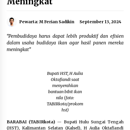
Meningkat
Agustus 6, 2026
Cetak SDM Berkualitas, Bupati Balangan
Pewarta: M Ferian Sadikin
September 13, 2024
Salurkan Bantuan Pendidikan kepada 2.751
Santri
Agustus 6, 2026
“Pembudidaya harus dapat lebih produktif dan efisien
dalam usaha budidaya ikan agar hasil panen mereka
Kembangkan Menu Pangan Lokal, TP PKK
meningkat”
Balangan Boyong Trofi Juara Pertama Lomba
B2SA Kalsel
Agustus 6, 2026
Bupati HST, H Aulia
Tingkatkan SDM Lokal, BIS Group Luncurkan
Program Pelatihan Operator Alat Berat GTO
Oktafiandi saat
Agustus 6, 2026
menyerahkan
bantuan bibit ikan
nila (foto:
HUT ke-51, Indocement Perkuat Inovasi dan
TABIRkota/prokom
Keberlanjutan Masa Depan Lebih Hijau
hst)
Agustus 6, 2026
BARABAI (TABIRkota)
— Bupati Hulu Sungai Tengah
Hari Kedua Kaji Tiru di DIY, Bupati Barito Utara
(HST), Kalimantan Selatan (Kalsel), H Aulia Oktafiandi