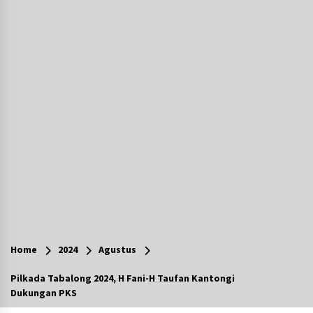
Agustus 5, 2026
Eksekusi Putusan PN, Kejari Kotabaru Setor
PNBP 400 Juta dari Kasus Tambang Ilegal
Agustus 5, 2026
Hadiri Forum Komunikasi dan Kemitraan BPJS,
Sekda Tapin Komitmen Tingkatkan Layanan
Kesehatan
Agustus 4, 2026
Kejari HST Musnahkan Barang Bukti 27 Perkara
Inkracht van Gewisjde
Agustus 4, 2026
Pelajar di HST Musnahkan Barang Bukti
Kejaksaan, Ada Apa?
Home
2024
Agustus
Agustus 4, 2026
Pilkada Tabalong 2024, H Fani-H Taufan Kantongi
Dukungan PKS
Dana Transfer Pusat Berkurang, Pemkab
Balangan Pastikan Enam Prioritas