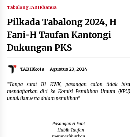
Pembangunan Tetap Berjalan
Tabalong
TABIRbanua
Agustus 4, 2026
Pilkada Tabalong 2024, H
Perkuat Tata Kelola Pemerintahan dan
Pelayanan Publik, Bupati Barito Utara Pimpin
Kaji Tiru ke DIY
Fani-H Taufan Kantongi
Agustus 4, 2026
Dukungan PKS
Antisipasi Karhutla, PT Pada Idi Gelar
Penyuluhan dan Pasang Imbauan di Enam Desa
Binaan
Agustus 4, 2026
TABIRkota
Agustus 23, 2024
Usai KPPD Lemhanas, Bupati HST Berikan
“Tanpa surat B1 KWK, pasangan calon tidak bisa
Pelayanan Terbaik untuk Warga
Agustus 3, 2026
mendaftarkan diri ke Komisi Pemilihan Umum (KPU)
untuk ikut serta dalam pemilihan”
Kobarkan Semangat Kebangsaan, Bupati
Kapuas Ajak Warga Kibarkan Merah Putih
Sepanjang Agustus
Agustus 3, 2026
Pasangan H Fani
– Habib Taufan
Sambut HUT ke-81 RI, Bupati Barito Utara
memperlihatkan