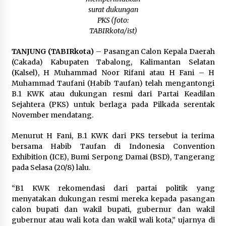
Terbitkan Edaran Pemasangan Atribut Merah
surat dukungan
Putih
PKS (foto:
Agustus 3, 2026
TABIRkota/ist)
Dukung Ekonomi Kreatif, PT Bhumi Rantau
TANJUNG (TABIRkota)
– Pasangan Calon Kepala Daerah
Energi Hadirkan UMKM Binaan di Tapin Art
(Cakada) Kabupaten Tabalong, Kalimantan Selatan
Fest
(Kalsel), H Muhammad Noor Rifani atau H Fani – H
Agustus 3, 2026
Muhammad Taufani (Habib Taufan) telah mengantongi
B.1 KWK atau dukungan resmi dari Partai Keadilan
Sejahtera (PKS) untuk berlaga pada Pilkada serentak
November mendatang.
Menurut H Fani, B.1 KWK dari PKS tersebut ia terima
bersama Habib Taufan di Indonesia Convention
Exhibition (ICE), Bumi Serpong Damai (BSD), Tangerang
pada Selasa (20/8) lalu.
“B1 KWK rekomendasi dari partai politik yang
menyatakan dukungan resmi mereka kepada pasangan
calon bupati dan wakil bupati, gubernur dan wakil
gubernur atau wali kota dan wakil wali kota,” ujarnya di