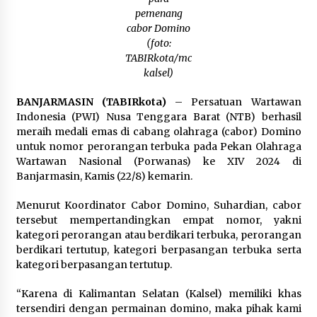
Kapuas Ajak Warga Kibarkan Merah Putih
pemenang
Sepanjang Agustus
cabor Domino
Agustus 3, 2026
(foto:
TABIRkota/mc
Sambut HUT ke-81 RI, Bupati Barito Utara
kalsel)
Terbitkan Edaran Pemasangan Atribut Merah
Putih
Agustus 3, 2026
BANJARMASIN (TABIRkota)
– Persatuan Wartawan
Indonesia (PWI) Nusa Tenggara Barat (NTB) berhasil
meraih medali emas di cabang olahraga (cabor) Domino
untuk nomor perorangan terbuka pada Pekan Olahraga
Wartawan Nasional (Porwanas) ke XIV 2024 di
Banjarmasin, Kamis (22/8) kemarin.
Menurut Koordinator Cabor Domino, Suhardian, cabor
tersebut mempertandingkan empat nomor, yakni
kategori perorangan atau berdikari terbuka, perorangan
berdikari tertutup, kategori berpasangan terbuka serta
kategori berpasangan tertutup.
“Karena di Kalimantan Selatan (Kalsel) memiliki khas
tersendiri dengan permainan domino, maka pihak kami