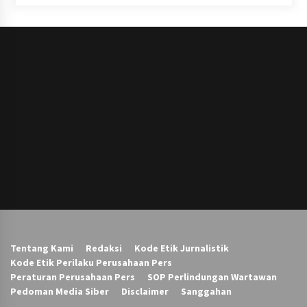
Tentang Kami
Redaksi
Kode Etik Jurnalistik
Kode Etik Perilaku Perusahaan Pers
Peraturan Perusahaan Pers
SOP Perlindungan Wartawan
Pedoman Media Siber
Disclaimer
Sanggahan