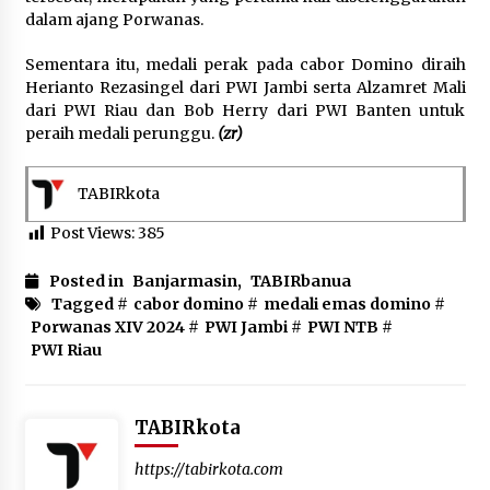
dalam ajang Porwanas.
Sementara itu, medali perak pada cabor Domino diraih
Herianto Rezasingel dari PWI Jambi serta Alzamret Mali
dari PWI Riau dan Bob Herry dari PWI Banten untuk
peraih medali perunggu.
(zr)
TABIRkota
Post Views:
385
Posted in
Banjarmasin
,
TABIRbanua
Tagged #
cabor domino
#
medali emas domino
#
Porwanas XIV 2024
#
PWI Jambi
#
PWI NTB
#
PWI Riau
TABIRkota
https://tabirkota.com