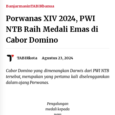
Agustus 4, 2026
Banjarmasin
TABIRbanua
Porwanas XIV 2024, PWI
Dana Transfer Pusat Berkurang, Pemkab
Balangan Pastikan Enam Prioritas
Pembangunan Tetap Berjalan
NTB Raih Medali Emas di
Agustus 4, 2026
Cabor Domino
Perkuat Tata Kelola Pemerintahan dan
Pelayanan Publik, Bupati Barito Utara Pimpin
Kaji Tiru ke DIY
Agustus 4, 2026
TABIRkota
Agustus 23, 2024
Antisipasi Karhutla, PT Pada Idi Gelar
Penyuluhan dan Pasang Imbauan di Enam Desa
Cabor Domino yang dimenangkan Darwis dari PWI NTB
Binaan
tersebut, merupakan yang pertama kali diselenggarakan
Agustus 4, 2026
dalam ajang Porwanas.
Usai KPPD Lemhanas, Bupati HST Berikan
Pelayanan Terbaik untuk Warga
Agustus 3, 2026
Pengalungan
medali kepada
Kobarkan Semangat Kebangsaan, Bupati
para