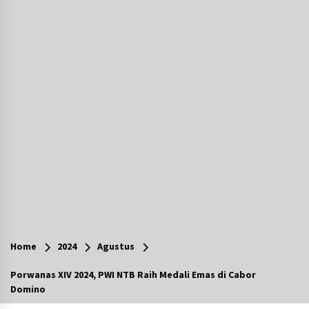
Agustus 6, 2026
Hari Kedua Kaji Tiru di DIY, Bupati Barito Utara
Pimpin Kunker ke Pemkab Gunung Kidul
Agustus 5, 2026
Eksekusi Putusan PN, Kejari Kotabaru Setor
PNBP 400 Juta dari Kasus Tambang Ilegal
Agustus 5, 2026
Hadiri Forum Komunikasi dan Kemitraan BPJS,
Sekda Tapin Komitmen Tingkatkan Layanan
Kesehatan
Agustus 4, 2026
Kejari HST Musnahkan Barang Bukti 27 Perkara
Inkracht van Gewisjde
Home
2024
Agustus
Agustus 4, 2026
Porwanas XIV 2024, PWI NTB Raih Medali Emas di Cabor
Domino
Pelajar di HST Musnahkan Barang Bukti
Kejaksaan, Ada Apa?