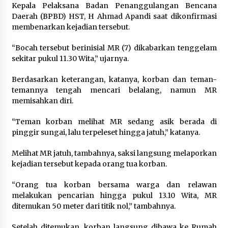
Pimpin Kunker ke Pemkab Gunung Kidul
Kepala Pelaksana Badan Penanggulangan Bencana
Agustus 5, 2026
Daerah (BPBD) HST, H Ahmad Apandi saat dikonfirmasi
membenarkan kejadian tersebut.
Eksekusi Putusan PN, Kejari Kotabaru Setor
“Bocah tersebut berinisial MR (7) dikabarkan tenggelam
PNBP 400 Juta dari Kasus Tambang Ilegal
sekitar pukul 11.30 Wita,” ujarnya.
Agustus 5, 2026
Berdasarkan keterangan, katanya, korban dan teman-
Hadiri Forum Komunikasi dan Kemitraan BPJS,
temannya tengah mencari belalang, namun MR
Sekda Tapin Komitmen Tingkatkan Layanan
memisahkan diri.
Kesehatan
Agustus 4, 2026
“Teman korban melihat MR sedang asik berada di
pinggir sungai, lalu terpeleset hingga jatuh,” katanya.
Kejari HST Musnahkan Barang Bukti 27 Perkara
Inkracht van Gewisjde
Melihat MR jatuh, tambahnya, saksi langsung melaporkan
Agustus 4, 2026
kejadian tersebut kepada orang tua korban.
Pelajar di HST Musnahkan Barang Bukti
“Orang tua korban bersama warga dan relawan
Kejaksaan, Ada Apa?
melakukan pencarian hingga pukul 13.10 Wita, MR
Agustus 4, 2026
ditemukan 50 meter dari titik nol,” tambahnya.
Setelah ditemukan, korban langsung dibawa ke Rumah