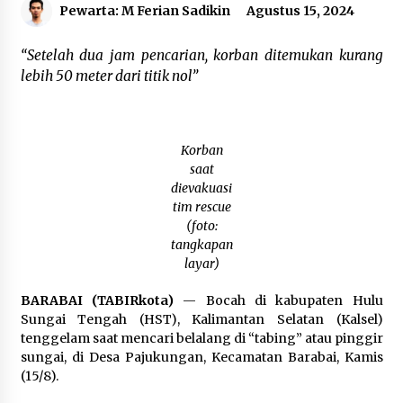
Pewarta: M Ferian Sadikin
Agustus 15, 2024
Agustus 6, 2026
“Setelah dua jam pencarian, korban ditemukan kurang
Cetak SDM Berkualitas, Bupati Balangan
Salurkan Bantuan Pendidikan kepada 2.751
lebih 50 meter dari titik nol”
Santri
Agustus 6, 2026
Kembangkan Menu Pangan Lokal, TP PKK
Korban
Balangan Boyong Trofi Juara Pertama Lomba
saat
B2SA Kalsel
dievakuasi
Agustus 6, 2026
tim rescue
(foto:
Tingkatkan SDM Lokal, BIS Group Luncurkan
tangkapan
Program Pelatihan Operator Alat Berat GTO
layar)
Agustus 6, 2026
BARABAI (TABIRkota)
— Bocah di kabupaten Hulu
HUT ke-51, Indocement Perkuat Inovasi dan
Sungai Tengah (HST), Kalimantan Selatan (Kalsel)
Keberlanjutan Masa Depan Lebih Hijau
tenggelam saat mencari belalang di “tabing” atau pinggir
Agustus 6, 2026
sungai, di Desa Pajukungan, Kecamatan Barabai, Kamis
(15/8).
Hari Kedua Kaji Tiru di DIY, Bupati Barito Utara