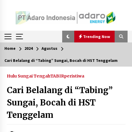
Trending Now
Home
2024
Agustus
Trending Now
Cari Belalang di “Tabing” Sungai, Bocah di HST Tenggelam
Pimpin Kaji Tiru ke Bantul DIY, Wabup Barito
Utara Pelajari Inovasi Sampah dan Edukasi
Hulu Sungai Tengah
TABIRperistiwa
Pranikah
Agustus 7, 2026
Cari Belalang di “Tabing”
Ketika Pasien Dianggap Beban: Runtuhnya
Sungai, Bocah di HST
Empati dan Etika Dokter di Ruang Digital
Agustus 7, 2026
Tenggelam
Berenang bersama Empat Temannya, Gadis di
HST Tewas Tenggelam di Sungai Kajung