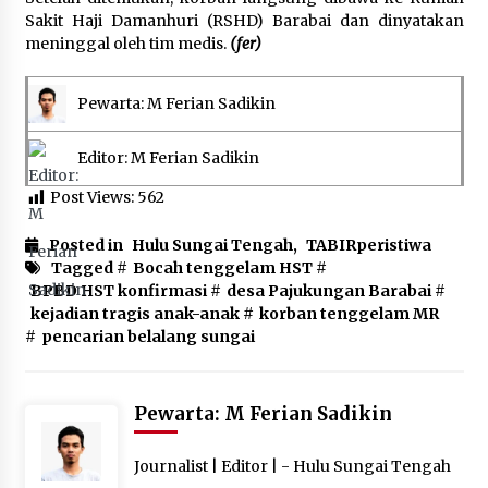
Sakit Haji Damanhuri (RSHD) Barabai dan dinyatakan
meninggal oleh tim medis.
(fer)
Pewarta: M Ferian Sadikin
Editor: M Ferian Sadikin
Post Views:
562
Posted in
Hulu Sungai Tengah
,
TABIRperistiwa
Tagged #
Bocah tenggelam HST
#
BPBD HST konfirmasi
#
desa Pajukungan Barabai
#
kejadian tragis anak-anak
#
korban tenggelam MR
#
pencarian belalang sungai
Pewarta: M Ferian Sadikin
Journalist | Editor | - Hulu Sungai Tengah