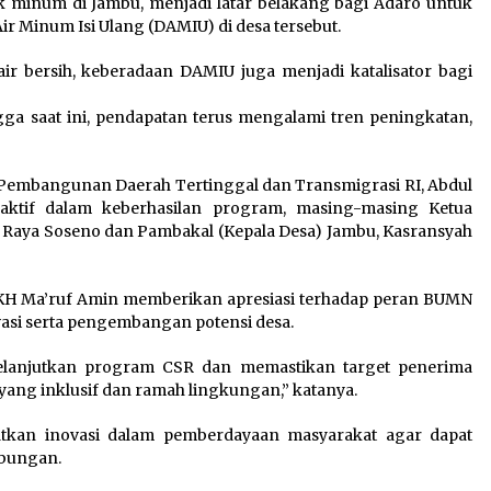
ak minum di Jambu, menjadi latar belakang bagi Adaro untuk
r Minum Isi Ulang (DAMIU) di desa tersebut.
 bersih, keberadaan DAMIU juga menjadi katalisator bagi
ga saat ini, pendapatan terus mengalami tren peningkatan,
Pembangunan Daerah Tertinggal dan Transmigrasi RI, Abdul
aktif dalam keberhasilan program, masing-masing Ketua
i Raya Soseno dan Pambakal (Kepala Desa) Jambu, Kasransyah
, KH Ma’ruf Amin memberikan apresiasi terhadap peran BUMN
si serta pengembangan potensi desa.
melanjutkan program CSR dan memastikan target penerima
ng inklusif dan ramah lingkungan,” katanya.
tkan inovasi dalam pemberdayaan masyarakat agar dapat
mbungan.