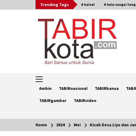
Skip
Trending Tags
# kalsel
# hulu sungai ten
to
content
Ambin
TABIRnasional
TABIRbanua
TABI
TABIRgambar
TABIRvideo
Home
2024
Mei
Kisah Desa Liyu dan J
Trending Now