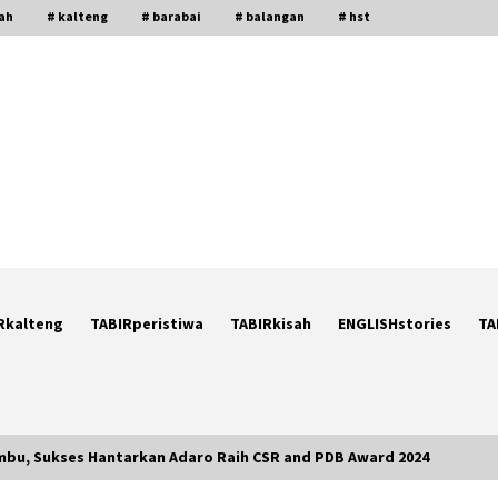
gah
# kalteng
# barabai
# balangan
# hst
Rkalteng
TABIRperistiwa
TABIRkisah
ENGLISHstories
TA
ambu, Sukses Hantarkan Adaro Raih CSR and PDB Award 2024