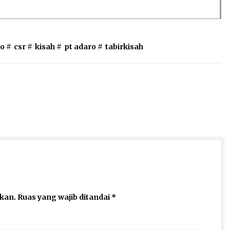
ro
#
csr
#
kisah
#
pt adaro
#
tabirkisah
ikan.
Ruas yang wajib ditandai
*