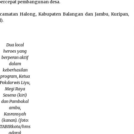
percepat pembangunan desa.
ecamatan Halong, Kabupaten Balangan dan Jambu, Kuripan,
).
Dua local
heroes yang
berperan aktif
dalam
keberhasilan
program, Ketua
Pokdarwis Liyu,
Megi Raya
Soseno (kiri)
dan Pambakal
ambu,
Kasransyah
(kanan). (foto:
TABIRkota/hms
adaro)