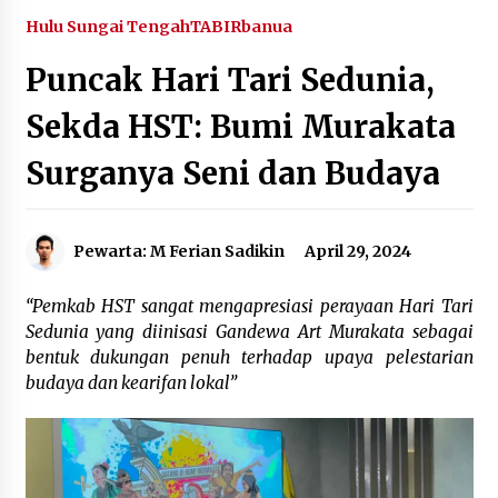
Agustus 6, 2026
Hulu Sungai Tengah
TABIRbanua
Puncak Hari Tari Sedunia,
HUT ke-51, Indocement Perkuat Inovasi dan
Keberlanjutan Masa Depan Lebih Hijau
Sekda HST: Bumi Murakata
Agustus 6, 2026
Surganya Seni dan Budaya
Hari Kedua Kaji Tiru di DIY, Bupati Barito Utara
Pimpin Kunker ke Pemkab Gunung Kidul
Agustus 5, 2026
Pewarta: M Ferian Sadikin
April 29, 2024
Eksekusi Putusan PN, Kejari Kotabaru Setor
PNBP 400 Juta dari Kasus Tambang Ilegal
“Pemkab HST sangat mengapresiasi perayaan Hari Tari
Agustus 5, 2026
Sedunia yang diinisasi Gandewa Art Murakata sebagai
bentuk dukungan penuh terhadap upaya pelestarian
budaya dan kearifan lokal”
Hadiri Forum Komunikasi dan Kemitraan BPJS,
Sekda Tapin Komitmen Tingkatkan Layanan
Kesehatan
Agustus 4, 2026
Kejari HST Musnahkan Barang Bukti 27 Perkara