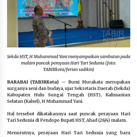
Inkracht van Gewisjde
Agustus 4, 2026
Pelajar di HST Musnahkan Barang Bukti
Kejaksaan, Ada Apa?
Agustus 4, 2026
Sekda HST, H Muhammad Yani menyampaikan sambutan pada
malam puncak perayaan Hari Tari Sedunia (foto:
TABIRkota/ferian sadikin)
BARABAI (TABIRKota)
— Bumi Murakata merupakan
surganya seni dan budaya, ujar Sekretaris Daerah (Sekda)
Kabupaten Hulu Sungai Tengah (HST), Kalimantan
Selatan (Kalsel), H Muhammad Yani.
Hal tersebut dikatakannya saat puncak perayaan Hari
Tari Sedunia di Pendopo Bupati HST, Ahad (28/4) malam.
Menurutnya, perayaan Hari Tari Sedunia yang baru