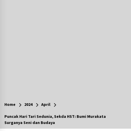
Agustus 7, 2026
Ketika Pasien Dianggap Beban: Runtuhnya
Empati dan Etika Dokter di Ruang Digital
Agustus 7, 2026
Berenang bersama Empat Temannya, Gadis di
HST Tewas Tenggelam di Sungai Kajung
Agustus 6, 2026
Cetak SDM Berkualitas, Bupati Balangan
Salurkan Bantuan Pendidikan kepada 2.751
Santri
Agustus 6, 2026
Kembangkan Menu Pangan Lokal, TP PKK
Balangan Boyong Trofi Juara Pertama Lomba
Home
2024
April
B2SA Kalsel
Agustus 6, 2026
Puncak Hari Tari Sedunia, Sekda HST: Bumi Murakata
Surganya Seni dan Budaya
Tingkatkan SDM Lokal, BIS Group Luncurkan
Program Pelatihan Operator Alat Berat GTO