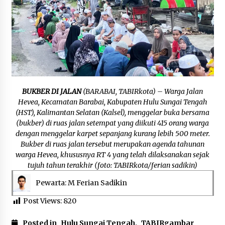
Agustus 6, 2026
Cetak SDM Berkualitas, Bupati Balangan
Salurkan Bantuan Pendidikan kepada 2.751
Santri
Agustus 6, 2026
Kembangkan Menu Pangan Lokal, TP PKK
Balangan Boyong Trofi Juara Pertama Lomba
BUKBER DI JALAN
(BARABAI, TABIRkota) – Warga Jalan
B2SA Kalsel
Hevea, Kecamatan Barabai, Kabupaten Hulu Sungai Tengah
Agustus 6, 2026
(HST), Kalimantan Selatan (Kalsel), menggelar buka bersama
(bukber) di ruas jalan setempat yang diikuti 415 orang warga
Tingkatkan SDM Lokal, BIS Group Luncurkan
dengan menggelar karpet sepanjang kurang lebih 500 meter.
Program Pelatihan Operator Alat Berat GTO
Bukber di ruas jalan tersebut merupakan agenda tahunan
Agustus 6, 2026
warga Hevea, khususnya RT 4 yang telah dilaksanakan sejak
tujuh tahun terakhir (foto: TABIRkota/ferian sadikin)
HUT ke-51, Indocement Perkuat Inovasi dan
Pewarta: M Ferian Sadikin
Keberlanjutan Masa Depan Lebih Hijau
Agustus 6, 2026
Post Views:
820
Hari Kedua Kaji Tiru di DIY, Bupati Barito Utara
Posted in
Hulu Sungai Tengah
,
TABIRgambar