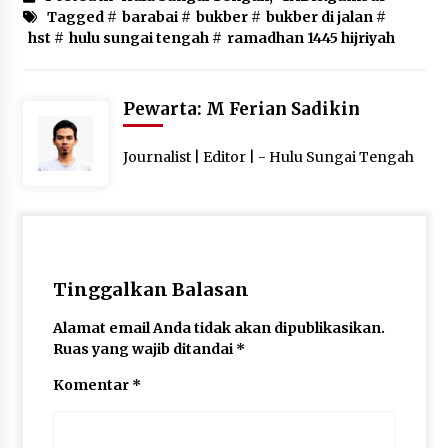
Pimpin Kunker ke Pemkab Gunung Kidul
Tagged #
barabai
#
bukber
#
bukber di jalan
#
Agustus 5, 2026
hst
#
hulu sungai tengah
#
ramadhan 1445 hijriyah
Eksekusi Putusan PN, Kejari Kotabaru Setor
PNBP 400 Juta dari Kasus Tambang Ilegal
Pewarta: M Ferian Sadikin
Agustus 5, 2026
Journalist | Editor | - Hulu Sungai Tengah
Hadiri Forum Komunikasi dan Kemitraan BPJS,
Sekda Tapin Komitmen Tingkatkan Layanan
Kesehatan
Agustus 4, 2026
Kejari HST Musnahkan Barang Bukti 27 Perkara
Inkracht van Gewisjde
Tinggalkan Balasan
Agustus 4, 2026
Alamat email Anda tidak akan dipublikasikan.
Ruas yang wajib ditandai
*
Pelajar di HST Musnahkan Barang Bukti
Kejaksaan, Ada Apa?
Komentar
*
Agustus 4, 2026