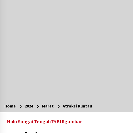
Agustus 7, 2026
Ketika Pasien Dianggap Beban: Runtuhnya
Empati dan Etika Dokter di Ruang Digital
Agustus 7, 2026
Berenang bersama Empat Temannya, Gadis di
HST Tewas Tenggelam di Sungai Kajung
Agustus 6, 2026
Cetak SDM Berkualitas, Bupati Balangan
Salurkan Bantuan Pendidikan kepada 2.751
Santri
Agustus 6, 2026
Kembangkan Menu Pangan Lokal, TP PKK
Balangan Boyong Trofi Juara Pertama Lomba
Home
2024
Maret
Atraksi Kuntau
B2SA Kalsel
Agustus 6, 2026
Hulu Sungai Tengah
TABIRgambar
Tingkatkan SDM Lokal, BIS Group Luncurkan
Program Pelatihan Operator Alat Berat GTO