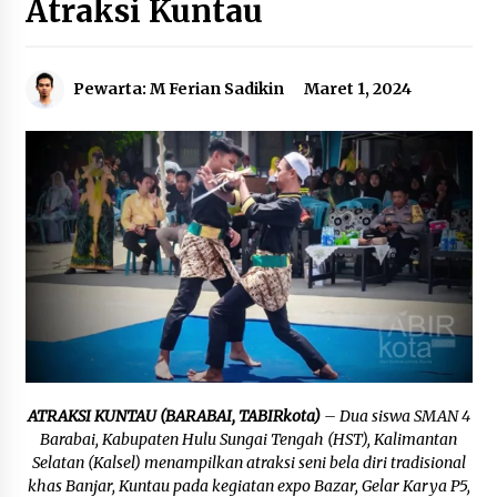
Atraksi Kuntau
Agustus 6, 2026
HUT ke-51, Indocement Perkuat Inovasi dan
Pewarta: M Ferian Sadikin
Maret 1, 2024
Keberlanjutan Masa Depan Lebih Hijau
Agustus 6, 2026
Hari Kedua Kaji Tiru di DIY, Bupati Barito Utara
Pimpin Kunker ke Pemkab Gunung Kidul
Agustus 5, 2026
Eksekusi Putusan PN, Kejari Kotabaru Setor
PNBP 400 Juta dari Kasus Tambang Ilegal
Agustus 5, 2026
Hadiri Forum Komunikasi dan Kemitraan BPJS,
Sekda Tapin Komitmen Tingkatkan Layanan
ATRAKSI KUNTAU (BARABAI, TABIRkota)
– Dua siswa SMAN 4
Kesehatan
Barabai, Kabupaten Hulu Sungai Tengah (HST), Kalimantan
Agustus 4, 2026
Selatan (Kalsel) menampilkan atraksi seni bela diri tradisional
khas Banjar, Kuntau pada kegiatan expo Bazar, Gelar Karya P5,
Kejari HST Musnahkan Barang Bukti 27 Perkara