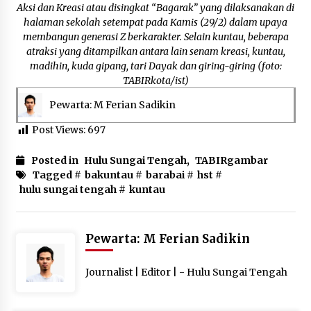
Inkracht van Gewisjde
Aksi dan Kreasi atau disingkat “Bagarak” yang dilaksanakan di
Agustus 4, 2026
halaman sekolah setempat pada Kamis (29/2) dalam upaya
membangun generasi Z berkarakter. Selain kuntau, beberapa
atraksi yang ditampilkan antara lain senam kreasi, kuntau,
Pelajar di HST Musnahkan Barang Bukti
madihin, kuda gipang, tari Dayak dan giring-giring (foto:
Kejaksaan, Ada Apa?
TABIRkota/ist)
Agustus 4, 2026
Pewarta: M Ferian Sadikin
Post Views:
697
Posted in
Hulu Sungai Tengah
,
TABIRgambar
Tagged #
bakuntau
#
barabai
#
hst
#
hulu sungai tengah
#
kuntau
Pewarta: M Ferian Sadikin
Journalist | Editor | - Hulu Sungai Tengah