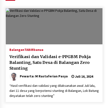
Agustus 6, 2026
HUT ke-51, Indocement Perkuat Inovasi dan
Keberlanjutan Masa Depan Lebih Hijau
Agustus 6, 2026
Hari Kedua Kaji Tiru di DIY, Bupati Barito Utara
Pimpin Kunker ke Pemkab Gunung Kidul
Agustus 5, 2026
Balangan
TABIRbanua
Verifikasi dan Validasi e-PPGBM Pokja
Eksekusi Putusan PN, Kejari Kotabaru Setor
Balanting, Satu Desa di Balangan Zero
PNBP 400 Juta dari Kasus Tambang Ilegal
Stunting
Agustus 5, 2026
Pewarta: M Rastaferian Pasya
Juli 16, 2024
Hadiri Forum Komunikasi dan Kemitraan BPJS,
“Hasil verifikasi dan validasi yang dilaksanakan awal Juli lalu,
Sekda Tapin Komitmen Tingkatkan Layanan
dari 11 desa yang berpotensi stunting di Balangan, Lok Batung
Kesehatan
dinyatakan telah zero stunting”
Agustus 4, 2026
Kejari HST Musnahkan Barang Bukti 27 Perkara