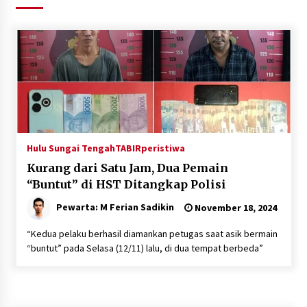
Agustus 6, 2026
Hari Kedua Kaji Tiru di DIY, Bupati Barito Utara
Pimpin Kunker ke Pemkab Gunung Kidul
Agustus 5, 2026
Eksekusi Putusan PN, Kejari Kotabaru Setor
PNBP 400 Juta dari Kasus Tambang Ilegal
Agustus 5, 2026
Hulu Sungai Tengah
TABIRperistiwa
Kurang dari Satu Jam, Dua Pemain
Hadiri Forum Komunikasi dan Kemitraan BPJS,
Sekda Tapin Komitmen Tingkatkan Layanan
“Buntut” di HST Ditangkap Polisi
Kesehatan
Pewarta: M Ferian Sadikin
November 18, 2024
Agustus 4, 2026
“Kedua pelaku berhasil diamankan petugas saat asik bermain
Kejari HST Musnahkan Barang Bukti 27 Perkara
“buntut” pada Selasa (12/11) lalu, di dua tempat berbeda”
Inkracht van Gewisjde
Agustus 4, 2026
Pelajar di HST Musnahkan Barang Bukti