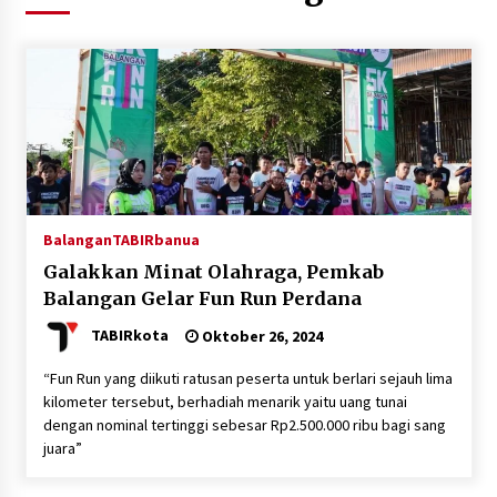
Agustus 5, 2026
Eksekusi Putusan PN, Kejari Kotabaru Setor
PNBP 400 Juta dari Kasus Tambang Ilegal
Agustus 5, 2026
Hadiri Forum Komunikasi dan Kemitraan BPJS,
Sekda Tapin Komitmen Tingkatkan Layanan
Kesehatan
Agustus 4, 2026
Balangan
TABIRbanua
Galakkan Minat Olahraga, Pemkab
Kejari HST Musnahkan Barang Bukti 27 Perkara
Balangan Gelar Fun Run Perdana
Inkracht van Gewisjde
Agustus 4, 2026
TABIRkota
Oktober 26, 2024
“Fun Run yang diikuti ratusan peserta untuk berlari sejauh lima
Pelajar di HST Musnahkan Barang Bukti
kilometer tersebut, berhadiah menarik yaitu uang tunai
Kejaksaan, Ada Apa?
dengan nominal tertinggi sebesar Rp2.500.000 ribu bagi sang
Agustus 4, 2026
juara”
Dana Transfer Pusat Berkurang, Pemkab