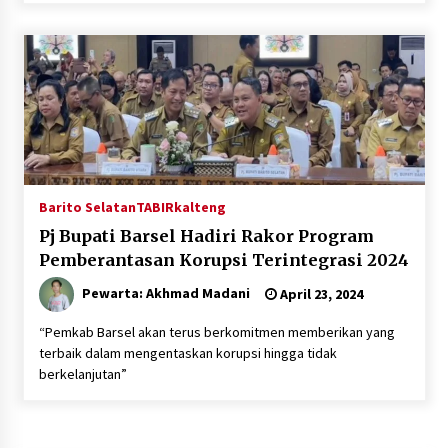
Inkracht van Gewisjde
Agustus 4, 2026
Pelajar di HST Musnahkan Barang Bukti
Kejaksaan, Ada Apa?
Agustus 4, 2026
Barito Selatan
TABIRkalteng
Pj Bupati Barsel Hadiri Rakor Program
Pemberantasan Korupsi Terintegrasi 2024
Pewarta: Akhmad Madani
April 23, 2024
“Pemkab Barsel akan terus berkomitmen memberikan yang
terbaik dalam mengentaskan korupsi hingga tidak
berkelanjutan”