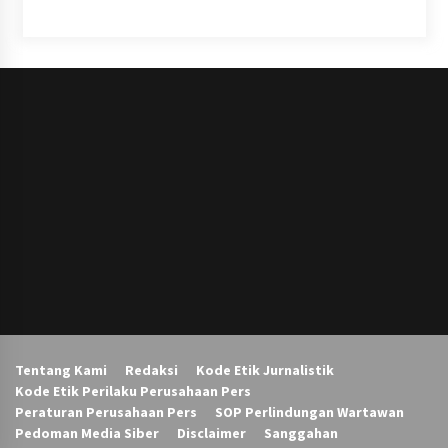
Tentang Kami
Redaksi
Kode Etik Jurnalistik
Kode Etik Perilaku Perusahaan Pers
Peraturan Perusahaan Pers
SOP Perlindungan Wartawan
Pedoman Media Siber
Disclaimer
Sanggahan