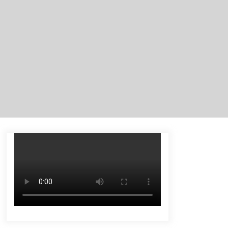
Juara Pertama Lomba B2SA Kalsel
Agustus 6, 2026
Hari Kedua Kaji Tiru di DIY, Bupati
Barito Utara Pimpin Kunker ke
Pemkab Gunung Kidul
Agustus 5, 2026
Kejari HST Musnahkan Barang Bukti
27 Perkara Inkracht van Gewisjde
Agustus 4, 2026
Perkuat Tata Kelola Pemerintahan
dan Pelayanan Publik, Bupati Barito
Utara Pimpin Kaji Tiru ke DIY
Agustus 4, 2026