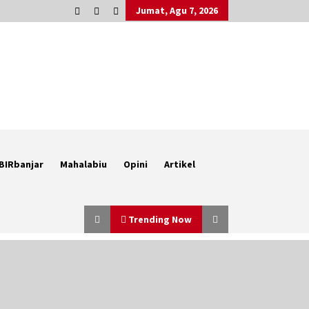
Jumat, Agu 7, 2026
BIRbanjar
Mahalabiu
Opini
Artikel
Trending Now
Kembangkan Menu Pangan Lokal,
TP PKK Balangan Boyong Trofi