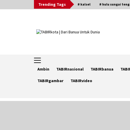
Skip
Trending Tags
# kalsel
# hulu sungai ten
to
content
Ambin
TABIRnasional
TABIRbanua
TABI
TABIRgambar
TABIRvideo
Trending Now
Berenang bersama Empat
Temannya, Gadis di HST Tewas