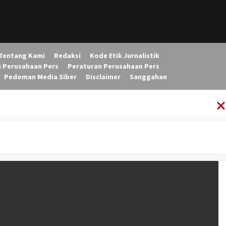
Tentang Kami
Redaksi
Kode Etik Jurnalistik
u Perusahaan Pers
Peraturan Perusahaan Pers
Pedoman Media Siber
Disclaimer
Sanggahan