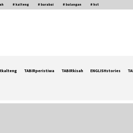
gah
# kalteng
# barabai
# balangan
# hst
Rkalteng
TABIRperistiwa
TABIRkisah
ENGLISHstories
TA
Cetak SDM Berkualitas, Bupati
Balangan Salurkan Bantuan