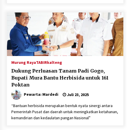
Inkracht van Gewisjde
Agustus 4, 2026
Pelajar di HST Musnahkan Barang Bukti
Kejaksaan, Ada Apa?
Agustus 4, 2026
Murung Raya
TABIRkalteng
Dukung Perluasan Tanam Padi Gogo,
Bupati Mura Bantu Herbisida untuk 161
Poktan
Pewarta: Mardedi
Juli 23, 2025
“Bantuan herbisida merupakan bentuk nyata sinergi antara
Pemerintah Pusat dan daerah untuk meningkatkan ketahanan,
kemandirian dan kedaulatan pangan Nasional”