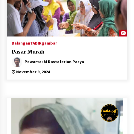
Kejaksaan, Ada Apa?
Agustus 4, 2026
Dana Transfer Pusat Berkurang, Pemkab
Balangan Pastikan Enam Prioritas
Pembangunan Tetap Berjalan
Agustus 4, 2026
Balangan
TABIRgambar
Pasar Murah
Pewarta: M Rastaferian Pasya
November 9, 2024