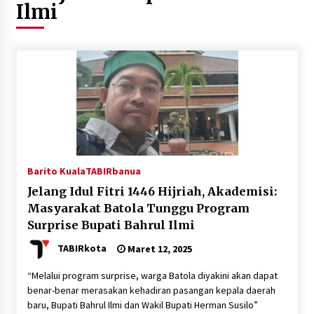
Ilmi
Agustus 5, 2026
Eksekusi Putusan PN, Kejari Kotabaru Setor
PNBP 400 Juta dari Kasus Tambang Ilegal
Agustus 5, 2026
Hadiri Forum Komunikasi dan Kemitraan BPJS,
Sekda Tapin Komitmen Tingkatkan Layanan
Kesehatan
Agustus 4, 2026
Barito Kuala
TABIRbanua
Kejari HST Musnahkan Barang Bukti 27 Perkara
Inkracht van Gewisjde
Jelang Idul Fitri 1446 Hijriah, Akademisi:
Agustus 4, 2026
Masyarakat Batola Tunggu Program
Surprise Bupati Bahrul Ilmi
Pelajar di HST Musnahkan Barang Bukti
TABIRkota
Maret 12, 2025
Kejaksaan, Ada Apa?
Agustus 4, 2026
“Melalui program surprise, warga Batola diyakini akan dapat
benar-benar merasakan kehadiran pasangan kepala daerah
baru, Bupati Bahrul Ilmi dan Wakil Bupati Herman Susilo”
Dana Transfer Pusat Berkurang, Pemkab