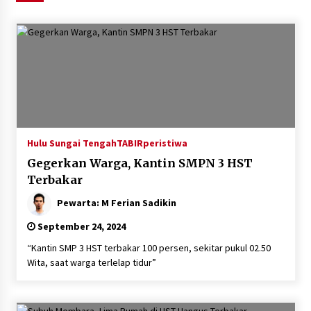
Agustus 6, 2026
HUT ke-51, Indocement Perkuat Inovasi dan
Keberlanjutan Masa Depan Lebih Hijau
Agustus 6, 2026
Hari Kedua Kaji Tiru di DIY, Bupati Barito Utara
Pimpin Kunker ke Pemkab Gunung Kidul
Agustus 5, 2026
Hulu Sungai Tengah
TABIRperistiwa
Gegerkan Warga, Kantin SMPN 3 HST
Eksekusi Putusan PN, Kejari Kotabaru Setor
Terbakar
PNBP 400 Juta dari Kasus Tambang Ilegal
Pewarta: M Ferian Sadikin
Agustus 5, 2026
September 24, 2024
Hadiri Forum Komunikasi dan Kemitraan BPJS,
“Kantin SMP 3 HST terbakar 100 persen, sekitar pukul 02.50
Sekda Tapin Komitmen Tingkatkan Layanan
Wita, saat warga terlelap tidur”
Kesehatan
Agustus 4, 2026
Kejari HST Musnahkan Barang Bukti 27 Perkara