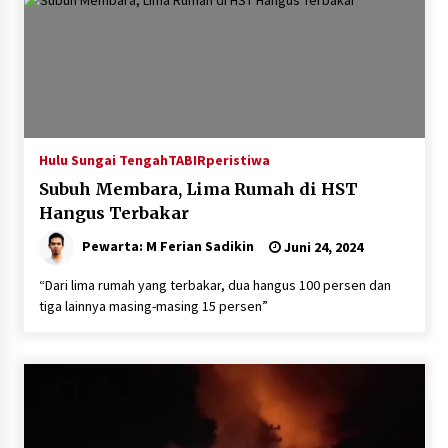
Inkracht van Gewisjde
Agustus 4, 2026
Pelajar di HST Musnahkan Barang Bukti
Kejaksaan, Ada Apa?
Agustus 4, 2026
Hulu Sungai Tengah
TABIRperistiwa
Subuh Membara, Lima Rumah di HST
Hangus Terbakar
Pewarta: M Ferian Sadikin
Juni 24, 2024
“Dari lima rumah yang terbakar, dua hangus 100 persen dan
tiga lainnya masing-masing 15 persen”