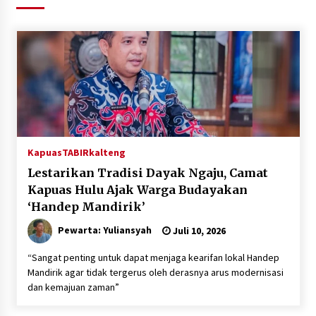
Agustus 6, 2026
Hari Kedua Kaji Tiru di DIY, Bupati Barito Utara
Pimpin Kunker ke Pemkab Gunung Kidul
Agustus 5, 2026
Eksekusi Putusan PN, Kejari Kotabaru Setor
PNBP 400 Juta dari Kasus Tambang Ilegal
Agustus 5, 2026
Kapuas
TABIRkalteng
Lestarikan Tradisi Dayak Ngaju, Camat
Hadiri Forum Komunikasi dan Kemitraan BPJS,
Sekda Tapin Komitmen Tingkatkan Layanan
Kapuas Hulu Ajak Warga Budayakan
Kesehatan
‘Handep Mandirik’
Agustus 4, 2026
Pewarta: Yuliansyah
Juli 10, 2026
Kejari HST Musnahkan Barang Bukti 27 Perkara
Inkracht van Gewisjde
“Sangat penting untuk dapat menjaga kearifan lokal Handep
Agustus 4, 2026
Mandirik agar tidak tergerus oleh derasnya arus modernisasi
dan kemajuan zaman”
Pelajar di HST Musnahkan Barang Bukti