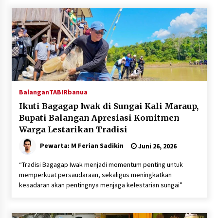
Kejaksaan, Ada Apa?
Agustus 4, 2026
Dana Transfer Pusat Berkurang, Pemkab
Balangan Pastikan Enam Prioritas
Pembangunan Tetap Berjalan
Agustus 4, 2026
Balangan
TABIRbanua
Ikuti Bagagap Iwak di Sungai Kali Maraup,
Bupati Balangan Apresiasi Komitmen
Warga Lestarikan Tradisi
Pewarta: M Ferian Sadikin
Juni 26, 2026
“Tradisi Bagagap Iwak menjadi momentum penting untuk
memperkuat persaudaraan, sekaligus meningkatkan
kesadaran akan pentingnya menjaga kelestarian sungai”