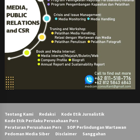
Tentang Kami
Redaksi
Kode Etik Jurnalistik
Kode Etik Perilaku Perusahaan Pers
Peraturan Perusahaan Pers
SOP Perlindungan Wartawan
Pedoman Media Siber
Disclaimer
Sanggahan