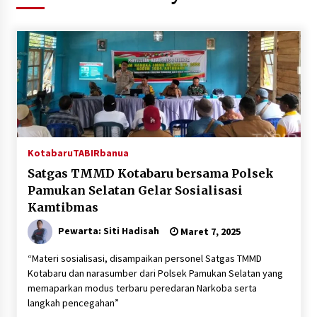
Agustus 6, 2026
HUT ke-51, Indocement Perkuat Inovasi dan
Keberlanjutan Masa Depan Lebih Hijau
Agustus 6, 2026
Hari Kedua Kaji Tiru di DIY, Bupati Barito Utara
Pimpin Kunker ke Pemkab Gunung Kidul
Agustus 5, 2026
Kotabaru
TABIRbanua
Satgas TMMD Kotabaru bersama Polsek
Eksekusi Putusan PN, Kejari Kotabaru Setor
Pamukan Selatan Gelar Sosialisasi
PNBP 400 Juta dari Kasus Tambang Ilegal
Kamtibmas
Agustus 5, 2026
Pewarta: Siti Hadisah
Maret 7, 2025
Hadiri Forum Komunikasi dan Kemitraan BPJS,
Sekda Tapin Komitmen Tingkatkan Layanan
“Materi sosialisasi, disampaikan personel Satgas TMMD
Kesehatan
Kotabaru dan narasumber dari Polsek Pamukan Selatan yang
Agustus 4, 2026
memaparkan modus terbaru peredaran Narkoba serta
langkah pencegahan”
Kejari HST Musnahkan Barang Bukti 27 Perkara