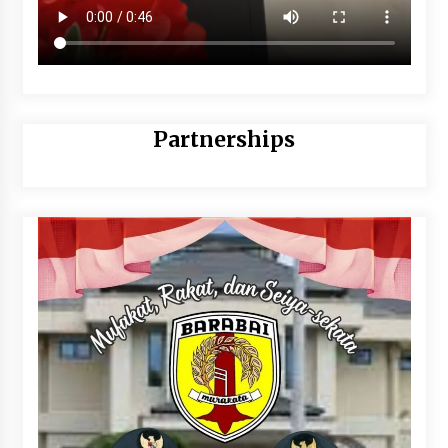
Partnerships